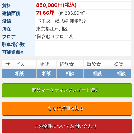
850,000円(税込)
賃料
71.66坪
（約236.89m²）
建物面積
JR中央・総武線 徒歩6分
沿線
東京都江戸川区
所在
1階含む３フロア以上
フロア
駐車場台数
可能業種※
サービス
物販
軽飲食
重飲食
娯楽
相談
相談
相談
相談
相談
商業マーケティングレポート購入
さらに詳細を見る
この物件についてお問い合わせ