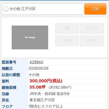
その他 江戸川区
詳細
1階
レトロ
SC系
ロード
429940
図面番号
2026/05/26
掲載日
その他
以前の業態
300,000円(税込)
賃料
55.08坪
（約182.08m²）
建物面積
JR中央・総武線 徒歩5分
沿線
東京都江戸川区
所在
1階含む３フロア以上
フロア