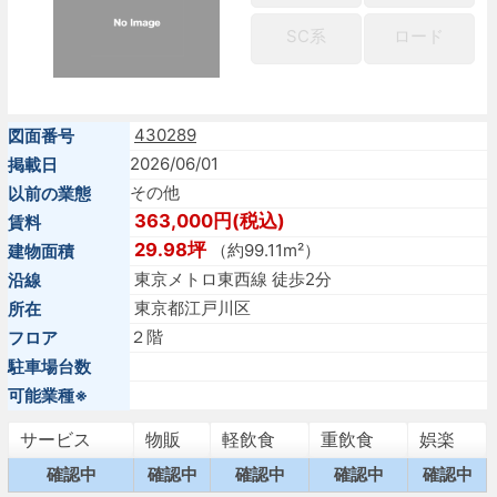
SC系
ロード
430289
図面番号
2026/06/01
掲載日
その他
以前の業態
363,000円(税込)
賃料
29.98坪
（約99.11m²）
建物面積
東京メトロ東西線 徒歩2分
沿線
東京都江戸川区
所在
２階
フロア
駐車場台数
可能業種※
サービス
物販
軽飲食
重飲食
娯楽
確認中
確認中
確認中
確認中
確認中