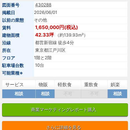
430288
図面番号
2026/06/01
掲載日
その他
以前の業態
1,650,000円(税込)
賃料
42.33坪
（約139.93m²）
建物面積
都営新宿線 徒歩4分
沿線
東京都江戸川区
所在
1階と2階
フロア
10台
駐車場台数
可能業種※
サービス
物販
軽飲食
重飲食
娯楽
相談
相談
不可
不可
相談
商業マーケティングレポート購入
さらに詳細を見る