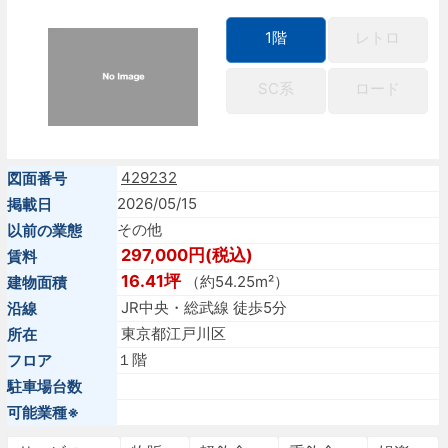
1階
レトロ
SC系
ロード
429232
図面番号
2026/05/15
掲載日
その他
以前の業態
297,000円(税込)
賃料
16.41坪
（約54.25m²）
建物面積
JR中央・総武線 徒歩5分
沿線
東京都江戸川区
所在
１階
フロア
駐車場台数
可能業種※