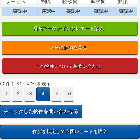
サービス
物販
軽飲食
重飲食
娯楽
確認中
確認中
確認中
確認中
確認中
商業マーケティングレポート購入
さらに詳細を見る
この物件についてお問い合わせ
60件中 31～40件を表示
1
2
3
4
5
6
住所を指定して商圏レポートを購入