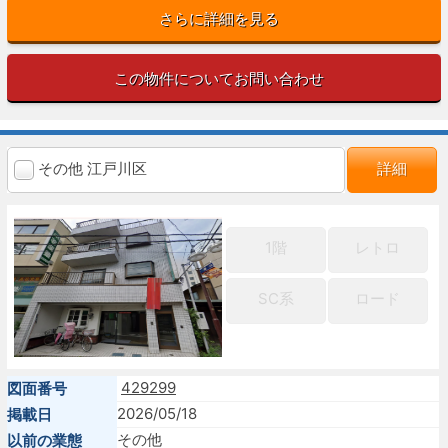
さらに詳細を見る
この物件についてお問い合わせ
その他 江戸川区
詳細
1階
レトロ
SC系
ロード
429299
図面番号
2026/05/18
掲載日
その他
以前の業態