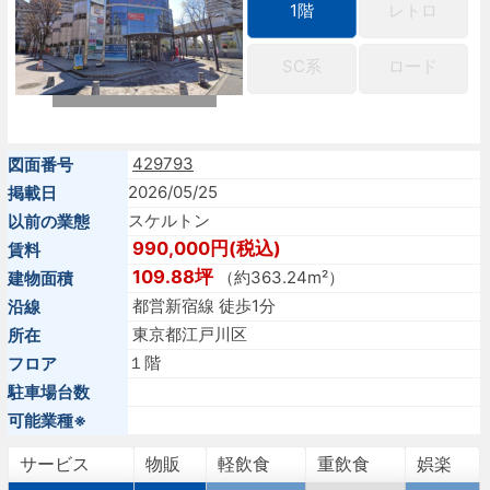
1階
レトロ
SC系
ロード
429793
図面番号
2026/05/25
掲載日
スケルトン
以前の業態
990,000円(税込)
賃料
109.88坪
（約363.24m²）
建物面積
都営新宿線 徒歩1分
沿線
東京都江戸川区
所在
１階
フロア
駐車場台数
可能業種※
サービス
物販
軽飲食
重飲食
娯楽