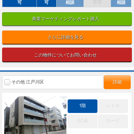
可
可
相談
不可
相談
商業マーケティングレポート購入
さらに詳細を見る
この物件についてお問い合わせ
その他 江戸川区
詳細
1階
レトロ
SC系
ロード