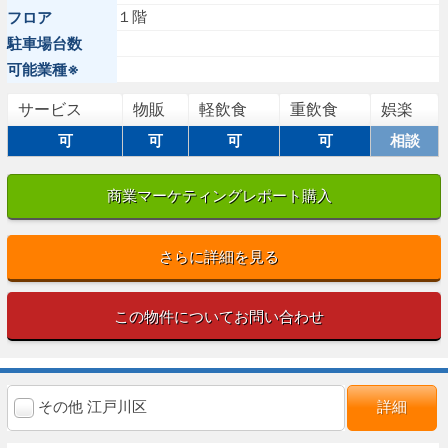
１階
フロア
駐車場台数
可能業種※
サービス
物販
軽飲食
重飲食
娯楽
可
可
可
可
相談
商業マーケティングレポート購入
さらに詳細を見る
この物件についてお問い合わせ
その他 江戸川区
詳細