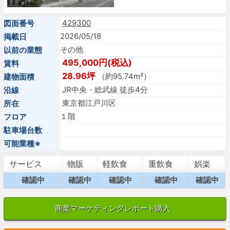
429300
図面番号
2026/05/18
掲載日
その他
以前の業態
495,000円(税込)
賃料
28.96坪
（約95.74m²）
建物面積
JR中央・総武線 徒歩4分
沿線
東京都江戸川区
所在
１階
フロア
駐車場台数
可能業種※
サービス
物販
軽飲食
重飲食
娯楽
確認中
確認中
確認中
確認中
確認中
商業マーケティングレポート購入