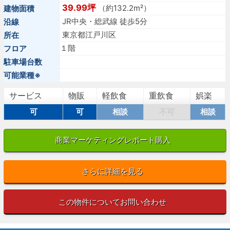
39.99坪
（約132.2m²）
建物面積
JR中央・総武線 徒歩5分
沿線
東京都江戸川区
所在
１階
フロア
駐車場台数
可能業種※
サービス
物販
軽飲食
重飲食
娯楽
可
可
相談
不可
相談
商業マーケティングレポート購入
さらに詳細を見る
この物件についてお問い合わせ