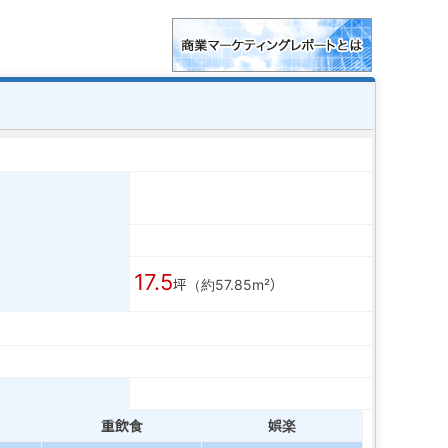
17.5
坪（約57.85m²）
重飲食
娯楽