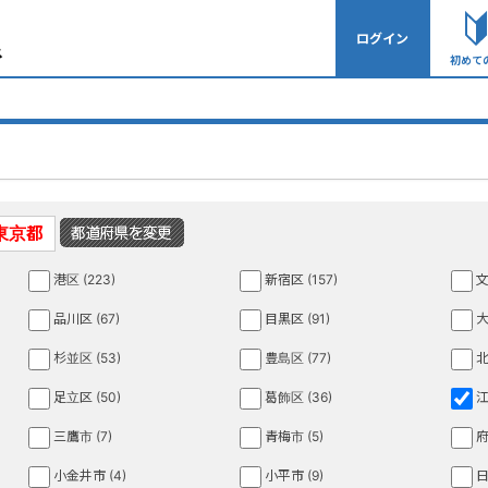
ログイン
初めて
東京都
港区 (223)
新宿区 (157)
文
品川区 (67)
目黒区 (91)
大
杉並区 (53)
豊島区 (77)
北
足立区 (50)
葛飾区 (36)
江
三鷹市 (7)
青梅市 (5)
府
小金井市 (4)
小平市 (9)
日