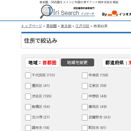
首都圏・関西圏をメインに全国の貸テナント物件情報を掲載
トップページ
>
首都圏
>
東京都
>
江戸川区
> 検索結果
住所で絞込み
地域：
首都圏
都道府県：
千代田区 (110)
中央区 (158)
墨田区 (41)
江東区 (59)
渋谷区 (195)
中野区 (48)
板橋区 (54)
練馬区 (49)
立川市 (27)
武蔵野市 (43)
調布市 (18)
町田市 (61)