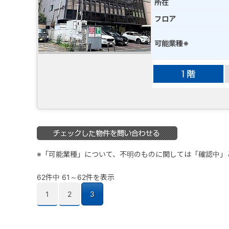
所在
フロア
可能業種※
※「可能業種」について、不明のものに関しては「確認中」
62件中 61～62件を表示
1
2
3