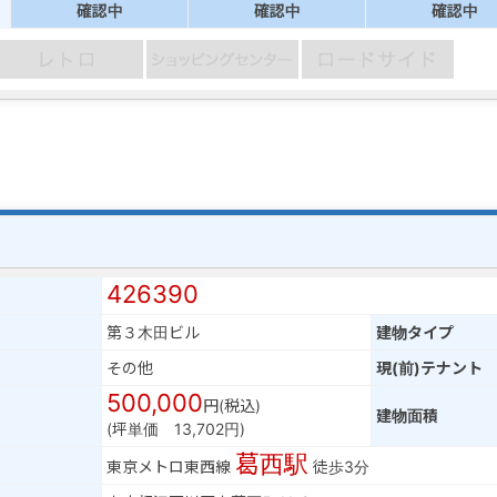
確認中
確認中
確認中
426390
第３木田ビル
建物タイプ
その他
現(前)テナント
500,000
円(税込)
建物面積
(坪単価 13,702円)
葛西駅
東京メトロ東西線
徒歩3分