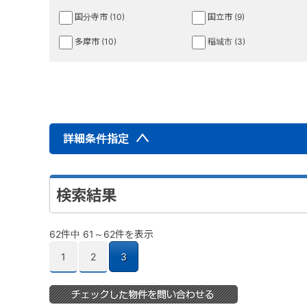
国分寺市 (10)
国立市 (9)
多摩市 (10)
稲城市 (3)
詳細条件指定
検索結果
62件中 61～62件を表示
1
2
3