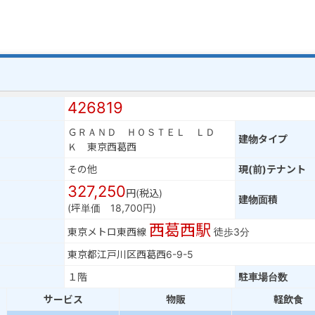
426819
ＧＲＡＮＤ ＨＯＳＴＥＬ ＬＤ
建物タイプ
Ｋ 東京西葛西
その他
現(前)テナント
327,250
円(税込)
建物面積
(坪単価 18,700円)
西葛西駅
東京メトロ東西線
徒歩3分
東京都江戸川区西葛西6-9-5
１階
駐車場台数
サービス
物販
軽飲食