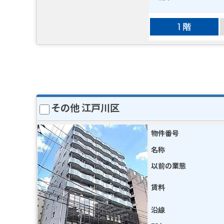
その他 江戸川区
物件番号
名称
以前の業態
賃料
沿線