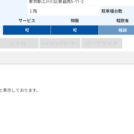
東京都江戸川区東葛西5-11-2
１階
駐車場台数
サービス
物販
軽飲食
可
可
相談
と表示しております。