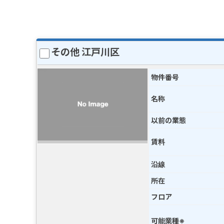
その他 江戸川区
物件番号
名称
以前の業態
賃料
沿線
所在
フロア
可能業種※