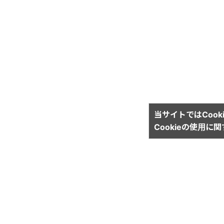
当サイトではCook
Cookieの使用に
運営会社
株式会社イリオス
宅地建物取引業 国土交通大臣（5）第6232号