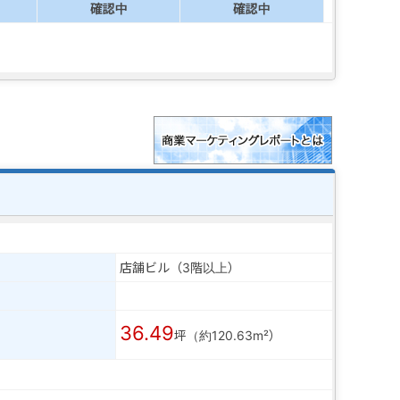
確認中
確認中
店舗ビル（3階以上）
36.49
坪（約120.63m²）