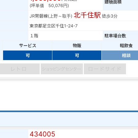
建物面積
(坪単価 50,076円)
北千住駅
JR常磐線(上野～取手)
徒歩3分
東京都足立区千住1-24-7
１階
駐車場台数
サービス
物販
軽飲食
可
可
相談
434005