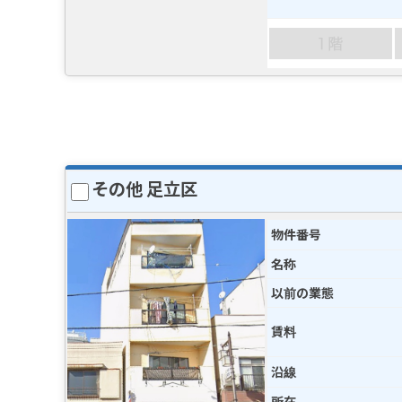
その他 足立区
物件番号
名称
以前の業態
賃料
沿線
所在