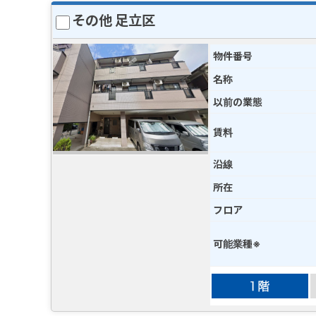
その他 足立区
物件番号
名称
以前の業態
賃料
沿線
所在
フロア
可能業種※