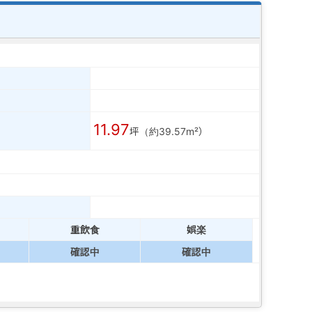
11.97
坪（約39.57m²）
重飲食
娯楽
確認中
確認中