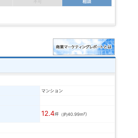
不可
相談
マンション
12.4
坪（約40.99m²）