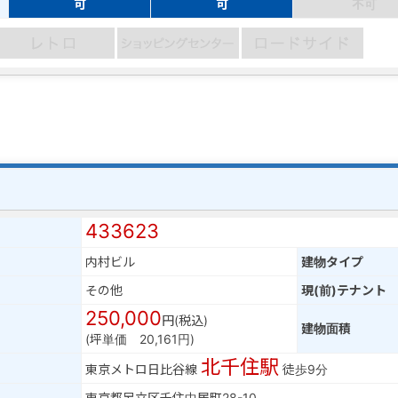
可
可
不可
433623
内村ビル
建物タイプ
その他
現(前)テナント
250,000
円(税込)
建物面積
(坪単価 20,161円)
北千住駅
東京メトロ日比谷線
徒歩9分
東京都足立区千住中居町28-10