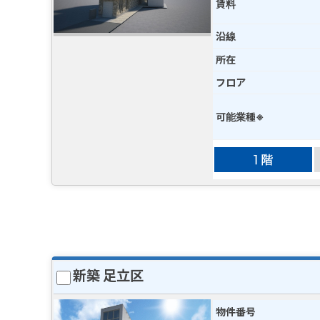
賃料
沿線
所在
フロア
可能業種※
新築 足立区
物件番号