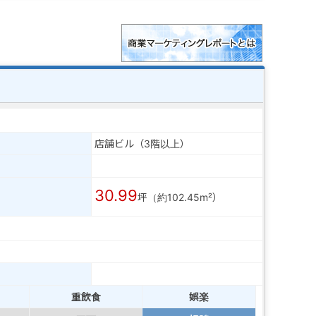
店舗ビル（3階以上）
30.99
坪（約102.45m²）
重飲食
娯楽