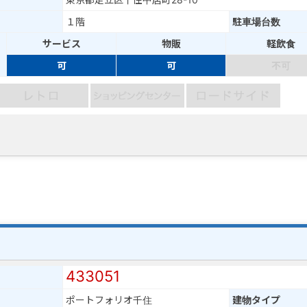
１階
駐車場台数
サービス
物販
軽飲食
可
可
不可
433051
ポートフォリオ千住
建物タイプ