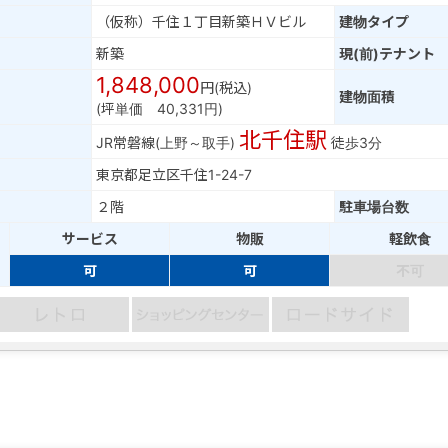
（仮称）千住１丁目新築ＨＶビル
建物タイプ
新築
現(前)テナント
1,848,000
円(税込)
建物面積
(坪単価 40,331円)
北千住駅
JR常磐線(上野～取手)
徒歩3分
東京都足立区千住1-24-7
２階
駐車場台数
サービス
物販
軽飲食
可
可
不可