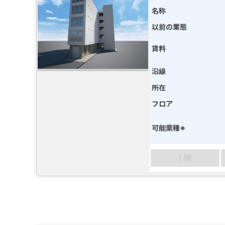
名称
以前の業態
賃料
沿線
所在
フロア
可能業種※