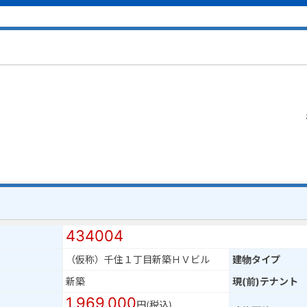
434004
（仮称）千住１丁目新築ＨＶビル
建物タイプ
新築
現(前)テナント
1,969,000
円(税込)