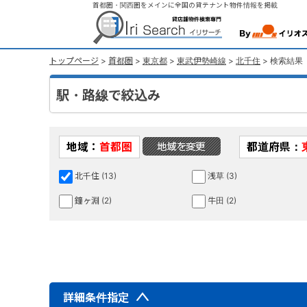
首都圏・関西圏をメインに全国の貸テナント物件情報を掲載
トップページ
>
首都圏
>
東京都
>
東武伊勢崎線
>
北千住
> 検索結果
駅・路線で絞込み
地域：
首都圏
都道府県：
北千住 (13)
浅草 (3)
鐘ヶ淵 (2)
牛田 (2)
詳細条件指定