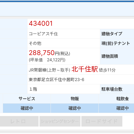
434001
コーピアス千住
建物タイプ
その他
現(前)テナント
288,750
円(税込)
建物面積
(坪単価 24,122円)
北千住駅
JR常磐線(上野～取手)
徒歩11分
東京都足立区千住中居町23-6
１階
駐車場台数
サービス
物販
軽飲食
確認中
確認中
確認中