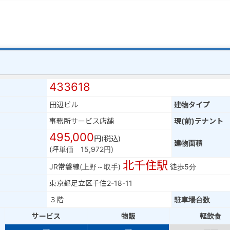
433618
田辺ビル
建物タイプ
事務所サービス店舗
現(前)テナント
495,000
円(税込)
建物面積
(坪単価 15,972円)
北千住駅
JR常磐線(上野～取手)
徒歩5分
東京都足立区千住2-18-11
３階
駐車場台数
サービス
物販
軽飲食