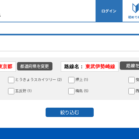
ログイン
初めて
東京都
路線名：
東武伊勢崎線
とうきょうスカイツリー (2)
押上 (1)
曳
五反野 (1)
梅島 (5)
西