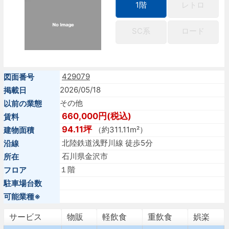
1階
レトロ
SC系
ロード
429079
図面番号
2026/05/18
掲載日
その他
以前の業態
660,000円(税込)
賃料
94.11坪
（約311.11m²）
建物面積
北陸鉄道浅野川線 徒歩5分
沿線
石川県金沢市
所在
１階
フロア
駐車場台数
可能業種※
サービス
物販
軽飲食
重飲食
娯楽