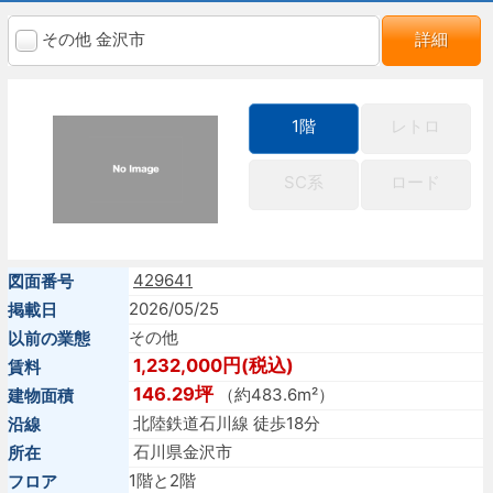
その他 金沢市
詳細
1階
レトロ
SC系
ロード
429641
図面番号
2026/05/25
掲載日
その他
以前の業態
1,232,000円(税込)
賃料
146.29坪
（約483.6m²）
建物面積
北陸鉄道石川線 徒歩18分
沿線
石川県金沢市
所在
1階と2階
フロア