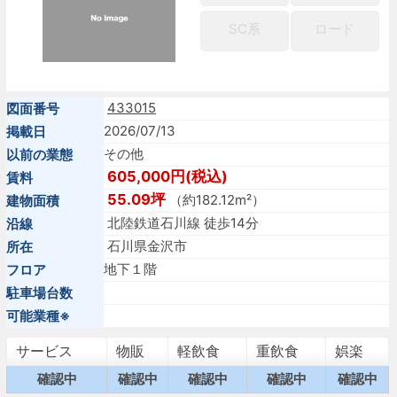
SC系
ロード
433015
図面番号
2026/07/13
掲載日
その他
以前の業態
605,000円(税込)
賃料
55.09坪
（約182.12m²）
建物面積
北陸鉄道石川線 徒歩14分
沿線
石川県金沢市
所在
地下１階
フロア
駐車場台数
可能業種※
サービス
物販
軽飲食
重飲食
娯楽
確認中
確認中
確認中
確認中
確認中