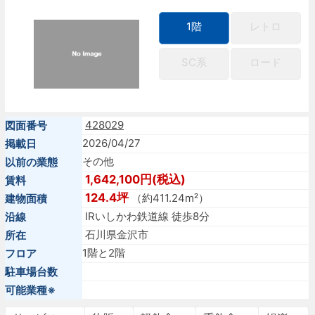
1階
レトロ
SC系
ロード
428029
図面番号
2026/04/27
掲載日
その他
以前の業態
1,642,100円(税込)
賃料
124.4坪
（約411.24m²）
建物面積
IRいしかわ鉄道線 徒歩8分
沿線
石川県金沢市
所在
1階と2階
フロア
駐車場台数
可能業種※