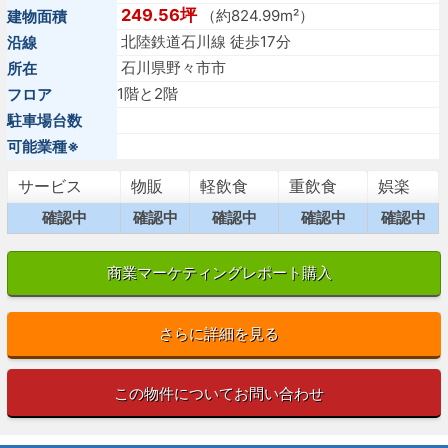
249.56坪
（約824.99m²）
建物面積
北陸鉄道石川線 徒歩17分
沿線
石川県野々市市
所在
1階と2階
フロア
駐車場台数
可能業種※
サービス
物販
軽飲食
重飲食
娯楽
確認中
確認中
確認中
確認中
確認中
商業マーケティングレポート購入
さらに詳細を見る
この物件についてお問い合わせ