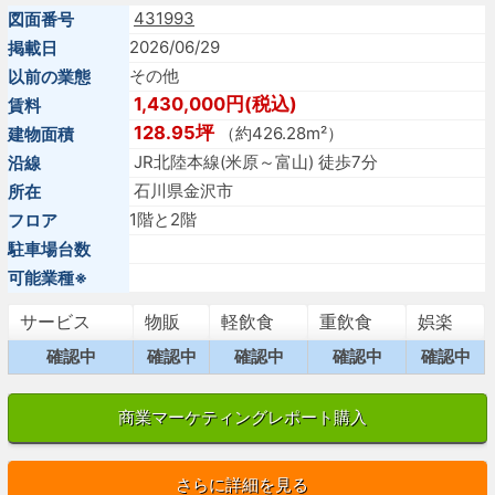
431993
図面番号
2026/06/29
掲載日
その他
以前の業態
1,430,000円(税込)
賃料
128.95坪
（約426.28m²）
建物面積
JR北陸本線(米原～富山) 徒歩7分
沿線
石川県金沢市
所在
1階と2階
フロア
駐車場台数
可能業種※
サービス
物販
軽飲食
重飲食
娯楽
確認中
確認中
確認中
確認中
確認中
商業マーケティングレポート購入
さらに詳細を見る