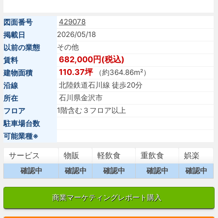
429078
図面番号
2026/05/18
掲載日
その他
以前の業態
682,000円(税込)
賃料
110.37坪
（約364.86m²）
建物面積
北陸鉄道石川線 徒歩20分
沿線
石川県金沢市
所在
1階含む３フロア以上
フロア
駐車場台数
可能業種※
サービス
物販
軽飲食
重飲食
娯楽
確認中
確認中
確認中
確認中
確認中
商業マーケティングレポート購入