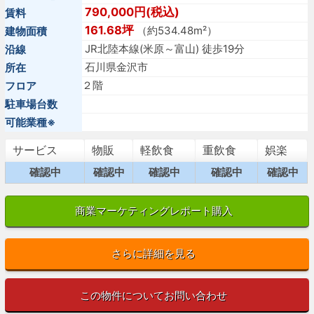
790,000円(税込)
賃料
161.68坪
（約534.48m²）
建物面積
JR北陸本線(米原～富山) 徒歩19分
沿線
石川県金沢市
所在
２階
フロア
駐車場台数
可能業種※
サービス
物販
軽飲食
重飲食
娯楽
確認中
確認中
確認中
確認中
確認中
商業マーケティングレポート購入
さらに詳細を見る
この物件についてお問い合わせ