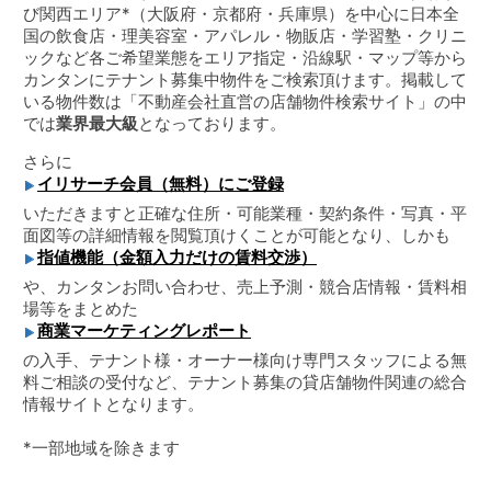
び関西エリア*（大阪府・京都府・兵庫県）を中心に日本全
国の飲食店・理美容室・アパレル・物販店・学習塾・クリニ
ックなど各ご希望業態をエリア指定・沿線駅・マップ等から
カンタンにテナント募集中物件をご検索頂けます。掲載して
いる物件数は「不動産会社直営の店舗物件検索サイト」の中
では
業界最大級
となっております。
さらに
イリサーチ会員（無料）にご登録
いただきますと正確な住所・可能業種・契約条件・写真・平
面図等の詳細情報を閲覧頂けくことが可能となり、しかも
指値機能（金額入力だけの賃料交渉）
や、カンタンお問い合わせ、売上予測・競合店情報・賃料相
場等をまとめた
商業マーケティングレポート
の入手、テナント様・オーナー様向け専門スタッフによる無
料ご相談の受付など、テナント募集の貸店舗物件関連の総合
情報サイトとなります。
*一部地域を除きます