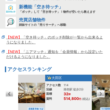
新機能「空き待ッチ」
「ポッチ」して「空き待ッチ」！物件が空いたら教えます
売買店舗物件
姉妹サイトの「売りサーチ」へ移動
【NEW】
「空き待ッチ」のポッチ削除が一覧から出来るよ
うになりました。
【NEW】
「ニアマッチ」通知を「会員情報」から設定いた
だけるようになりました。
アクセスランキング
大田区
アクセス数
114
沿線
雑色駅 徒歩2分
32
面積
坪
514,800
賃料
(税込)
円
居酒屋 和食 そば
その他特