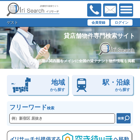
ゲスト
貸店舗物件専門検索サイト
首都圏・関西圏をメインに全国の貸テナント物件情報を掲載
地域
駅・沿線
から探す
から探す
フリーワード
検索