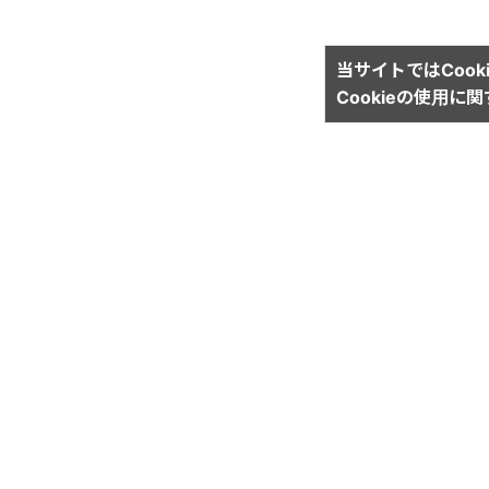
当サイトではCook
Cookieの使用に
運営会社
株式会社イリオス
宅地建物取引業 国土交通大臣（5）第6232号
イリサーチトップ
はじめて
マップ検索
空き待ッ
新着物件
新規会員
募集履歴物件
よくある
路線別注目エリア店舗物件
お客様の