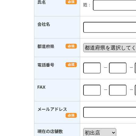
氏名
姓：
会社名
都道府県
電話番号
－
－
FAX
－
－
メールアドレス
現在の店舗数