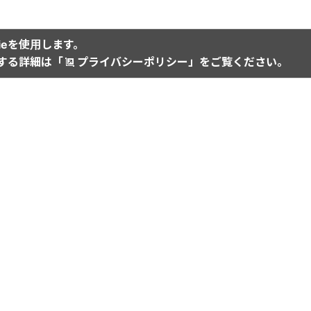
ieを使用します。
関する詳細は「
プライバシーポリシー
」をご覧ください。
の方
運営会社：イリオス
チとは
TCPCホールディングス
登録
総合施設管理
ご質問
IRI M&Aコンサルティング
声からの改善
商業マーケティングレポート