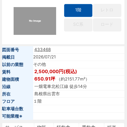
1階
レトロ
SC系
ロード
433468
図面番号
2026/07/21
掲載日
その他
以前の業態
2,500,000円(税込)
賃料
650.91坪
（約2151.77m²）
建物面積
一畑電車北松江線 徒歩14分
沿線
島根県出雲市
所在
１階
フロア
駐車場台数
可能業種※