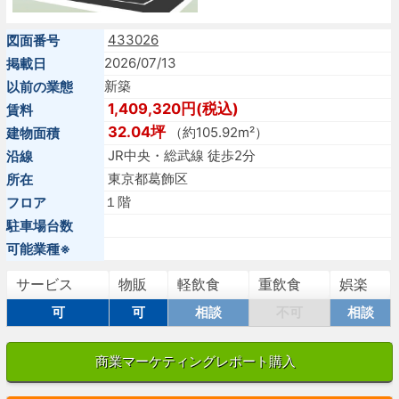
433026
図面番号
2026/07/13
掲載日
新築
以前の業態
1,409,320円(税込)
賃料
32.04坪
（約105.92m²）
建物面積
JR中央・総武線 徒歩2分
沿線
東京都葛飾区
所在
１階
フロア
駐車場台数
可能業種※
サービス
物販
軽飲食
重飲食
娯楽
可
可
相談
不可
相談
商業マーケティングレポート購入