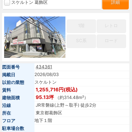
スケルトン 葛飾区
詳細
1階
レトロ
SC系
ロード
434361
図面番号
2026/08/03
掲載日
スケルトン
以前の業態
1,255,716円(税込)
賃料
95.13坪
（約314.48m²）
建物面積
JR常磐線(上野～取手) 徒歩2分
沿線
東京都葛飾区
所在
地下１階
フロア
駐車場台数