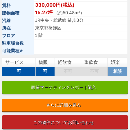
330,000円(税込)
賃料
15.27坪
（約50.48m²）
建物面積
JR中央・総武線 徒歩3分
沿線
東京都葛飾区
所在
１階
フロア
駐車場台数
可能業種※
サービス
物販
軽飲食
重飲食
娯楽
可
可
不可
不可
相談
商業マーケティングレポート購入
さらに詳細を見る
この物件についてお問い合わせ