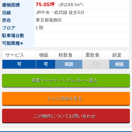
75.05坪
（約248.1m²）
建物面積
JR中央・総武線 徒歩5分
沿線
東京都葛飾区
所在
１階
フロア
駐車場台数
可能業種※
サービス
物販
軽飲食
重飲食
娯楽
可
可
相談
不可
相談
商業マーケティングレポート購入
さらに詳細を見る
この物件についてお問い合わせ