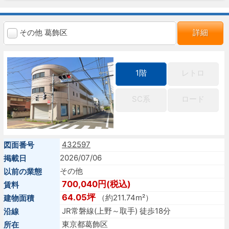
その他 葛飾区
詳細
1階
レトロ
SC系
ロード
432597
図面番号
2026/07/06
掲載日
その他
以前の業態
700,040円(税込)
賃料
64.05坪
（約211.74m²）
建物面積
JR常磐線(上野～取手) 徒歩18分
沿線
東京都葛飾区
所在