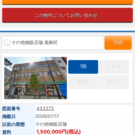
この物件についてお問い合わせ
その他物販店舗 葛飾区
詳細
1階
レトロ
SC系
ロード
433372
図面番号
2026/07/17
掲載日
その他物販店舗
以前の業態
1,500,000円(税込)
賃料