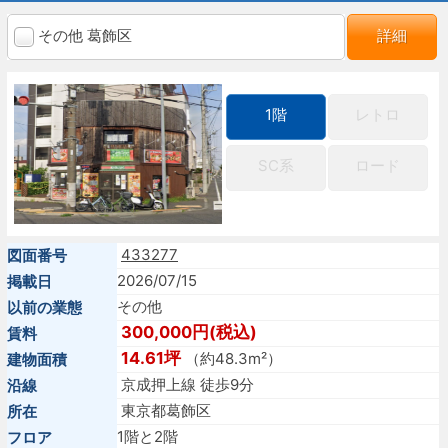
その他 葛飾区
詳細
1階
レトロ
SC系
ロード
433277
図面番号
2026/07/15
掲載日
その他
以前の業態
300,000円(税込)
賃料
14.61坪
（約48.3m²）
建物面積
京成押上線 徒歩9分
沿線
東京都葛飾区
所在
1階と2階
フロア