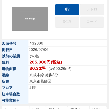
1階
レトロ
SC系
ロード
432666
図面番号
2026/07/06
掲載日
その他
以前の業態
265,000円(税込)
賃料
30.33坪
（約100.26m²）
建物面積
京成本線 徒歩8分
沿線
東京都葛飾区
所在
１階
フロア
駐車場台数
可能業種※