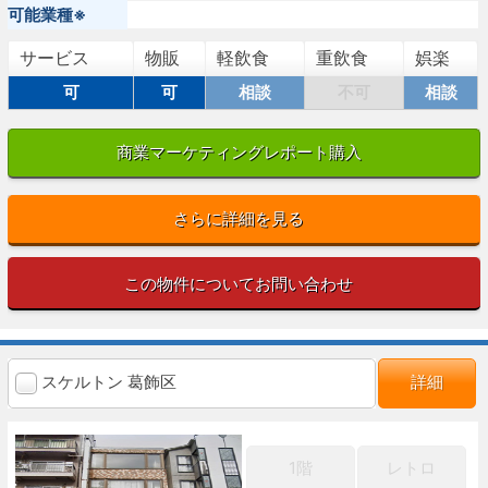
可能業種※
サービス
物販
軽飲食
重飲食
娯楽
可
可
相談
不可
相談
商業マーケティングレポート購入
さらに詳細を見る
この物件についてお問い合わせ
スケルトン 葛飾区
詳細
1階
レトロ