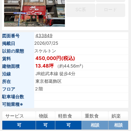
SC系
ロード
433849
図面番号
2026/07/25
掲載日
スケルトン
以前の業態
450,000円(税込)
賃料
13.48坪
（約44.56m²）
建物面積
JR総武本線 徒歩4分
沿線
東京都葛飾区
所在
２階
フロア
駐車場台数
可能業種※
サービス
物販
軽飲食
重飲食
娯楽
可
可
可
相談
相談