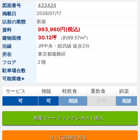
433424
図面番号
2026/07/17
掲載日
新築
以前の業態
993,960円(税込)
賃料
30.12坪
（約99.57m²）
建物面積
JR中央・総武線 徒歩2分
沿線
東京都葛飾区
所在
２階
フロア
駐車場台数
可能業種※
サービス
物販
軽飲食
重飲食
娯楽
可
可
相談
不可
相談
商業マーケティングレポート購入
さらに詳細を見る