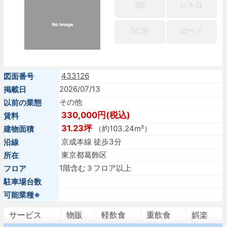
1階
レトロ
SC系
ロード
433126
図面番号
2026/07/13
掲載日
その他
以前の業態
330,000円(税込)
賃料
31.23坪
（約103.24m²）
建物面積
京成本線 徒歩3分
沿線
東京都葛飾区
所在
1階含む３フロア以上
フロア
駐車場台数
可能業種※
サービス
物販
軽飲食
重飲食
娯楽