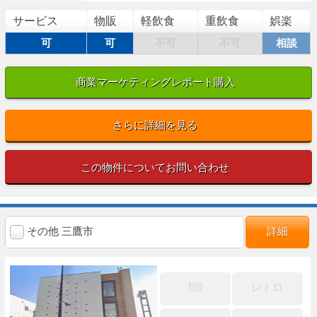
サービス
物販
軽飲食
重飲食
娯楽
可
可
不可
不可
相談
商業マーケティングレポート購入
さらに詳細を見る
この物件についてお問い合わせ
その他 三鷹市
詳細
1階
レトロ