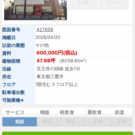
SC系
ロード
427659
図面番号
2026/04/20
掲載日
その他
以前の業態
600,000円(税込)
賃料
47.98坪
（約158.61m²）
建物面積
京王井の頭線 徒歩1分
沿線
東京都三鷹市
所在
1階含む３フロア以上
フロア
駐車場台数
可能業種※
サービス
物販
軽飲食
重飲食
娯楽
相談
不可
不可
不可
不可