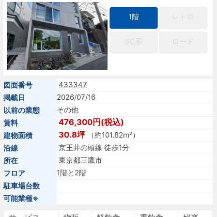
1階
レトロ
SC系
ロード
433347
図面番号
2026/07/16
掲載日
その他
以前の業態
476,300円(税込)
賃料
30.8坪
（約101.82m²）
建物面積
京王井の頭線 徒歩1分
沿線
東京都三鷹市
所在
1階と2階
フロア
駐車場台数
可能業種※