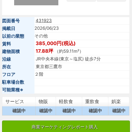
431923
図面番号
2026/06/23
掲載日
その他
以前の業態
385,000円(税込)
賃料
17.88坪
（約59.11m²）
建物面積
JR中央本線(東京～塩尻) 徒歩7分
沿線
東京都三鷹市
所在
２階
フロア
駐車場台数
可能業種※
サービス
物販
軽飲食
重飲食
娯楽
確認中
確認中
確認中
確認中
確認中
商業マーケティングレポート購入