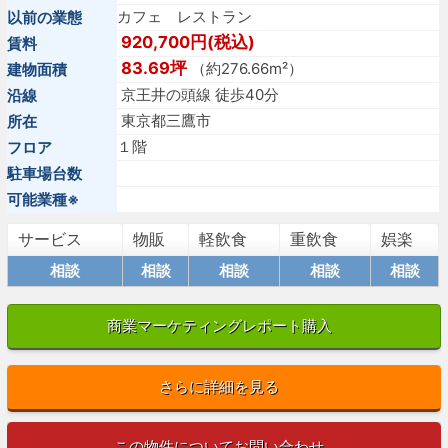
カフェ レストラン
以前の業態
920,700円(税込)
賃料
83.69坪
（約276.66m²）
建物面積
京王井の頭線 徒歩40分
沿線
東京都三鷹市
所在
１階
フロア
駐車場台数
可能業種※
サービス
物販
軽飲食
重飲食
娯楽
相談
相談
相談
相談
相談
商業マーケティングレポート購入
さらに詳細を見る
この物件についてお問い合わせ