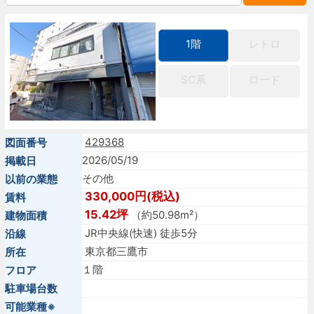
1階
レトロ
SC系
ロード
429368
図面番号
2026/05/19
掲載日
その他
以前の業態
330,000円(税込)
賃料
15.42坪
（約50.98m²）
建物面積
JR中央線(快速) 徒歩5分
沿線
東京都三鷹市
所在
１階
フロア
駐車場台数
可能業種※