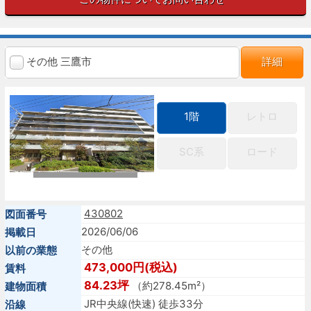
その他 三鷹市
詳細
1階
レトロ
SC系
ロード
430802
図面番号
2026/06/06
掲載日
その他
以前の業態
473,000円(税込)
賃料
84.23坪
（約278.45m²）
建物面積
JR中央線(快速) 徒歩33分
沿線