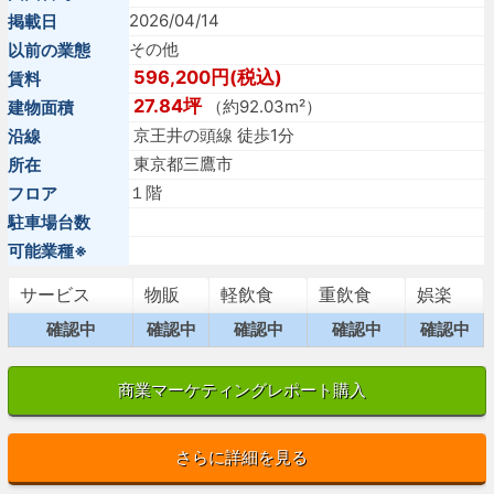
2026/04/14
掲載日
その他
以前の業態
596,200円(税込)
賃料
27.84坪
（約92.03m²）
建物面積
京王井の頭線 徒歩1分
沿線
東京都三鷹市
所在
１階
フロア
駐車場台数
可能業種※
サービス
物販
軽飲食
重飲食
娯楽
確認中
確認中
確認中
確認中
確認中
商業マーケティングレポート購入
さらに詳細を見る