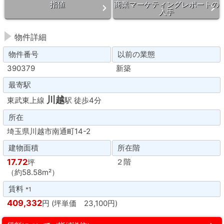
指値
商業マーケティングレポートの
入手
物件詳細
物件番号
以前の業態
390379
新築
最寄駅
川越
東武東上線
駅 徒歩4分
所在
埼玉県川越市南通町14-2
建物面積
所在階
17.72
２階
坪
（約58.58m²）
賃料
*1
409,332
円 (坪単価 23,100円)