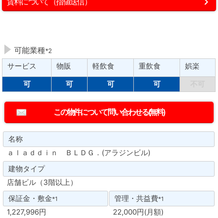
賃料について（指値送信）
可能業種
*2
サービス
物販
軽飲食
重飲食
娯楽
可
可
可
可
不可
名称
ａｌａｄｄｉｎ ＢＬＤＧ．(アラジンビル)
建物タイプ
店舗ビル（3階以上）
保証金・敷金
管理・共益費
*1
*1
1,227,996円
22,000円(月額)