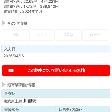
3階A区画：22.69坪、474,221円
3階B区画：17.72坪、389,840円
建築時期：2024年11月
その他情報
1階
レトロ
SC系
ロード
入力日
2026/04/16
最寄駅商圏情報
最寄駅
川越
東武東上線
駅
乗降客数
駅店数(店舗)
*3