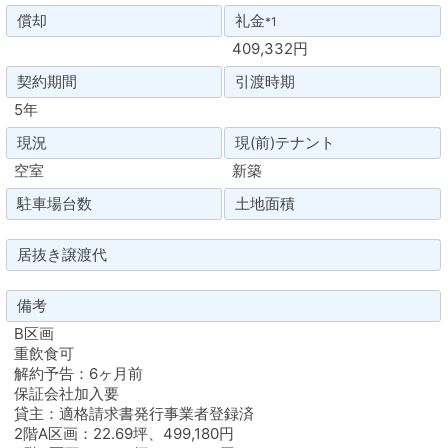
償却
礼金
*1
409,332円
契約期間
引渡時期
5年
現況
現(前)テナント
空室
新築
駐車場台数
土地面積
居抜き譲渡代
備考
B区画
重飲食可
解約予告：6ヶ月前
保証会社加入要
貸主：適格請求書発行事業者登録済
2階A区画：22.69坪、499,180円