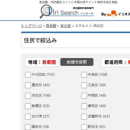
首都圏・関西圏をメインに全国の貸テナント物件情報を掲載
トップページ
>
首都圏
>
東京都
> スケルトン 渋谷区
住所で絞込み
地域：
首都圏
都道府県：
千代田区 (110)
中央区 (158)
墨田区 (40)
江東区 (59)
渋谷区 (195)
中野区 (48)
板橋区 (53)
練馬区 (49)
立川市 (27)
武蔵野市 (43)
調布市 (18)
町田市 (61)