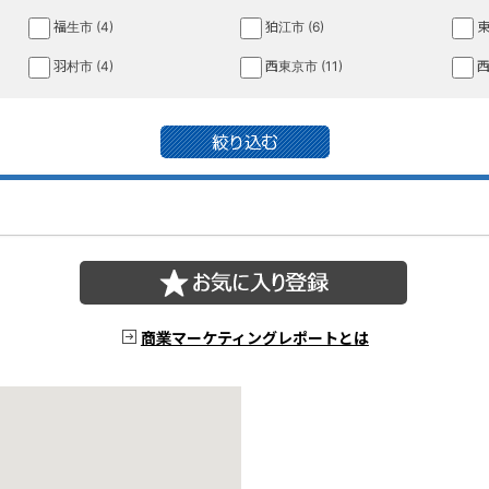
福生市 (4)
狛江市 (6)
東
羽村市 (4)
西東京市 (11)
西
商業マーケティングレポートとは