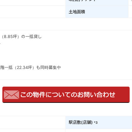
土地面積
階（8.85坪）の一括貸し
し
・7階一括（22.34坪）も同時募集中
駅店数(店舗)
*3