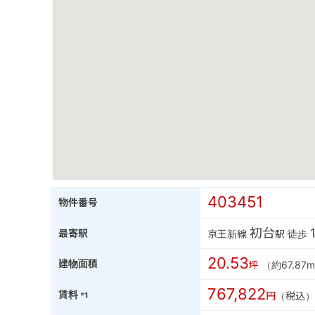
403451
物件番号
初台
最寄駅
京王新線
駅 徒歩
20.53
建物面積
坪
（約67.87m
767,822
賃料
円
（税込）
*1