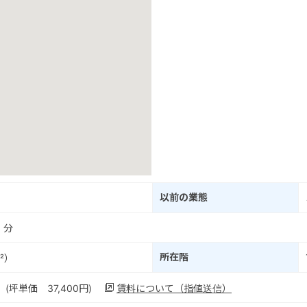
以前の業態
1
分
所在階
²）
 (坪単価 37,400円)
賃料について（指値送信）