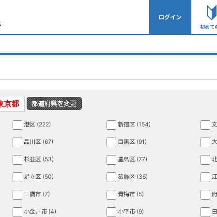
ログイン
初めて
東京都
港区 (222)
新宿区 (154)
文
品川区 (67)
目黒区 (91)
大
杉並区 (53)
豊島区 (77)
北
足立区 (50)
葛飾区 (36)
江
三鷹市 (7)
青梅市 (5)
府
小金井市 (4)
小平市 (9)
日