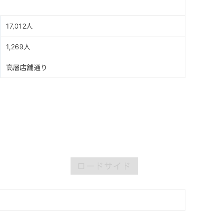
17,012人
1,269人
高層店舗通り