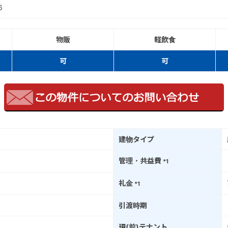
-6
物販
軽飲食
可
可
建物タイプ
管理・共益費
*1
礼金
*1
引渡時期
現(前)テナント