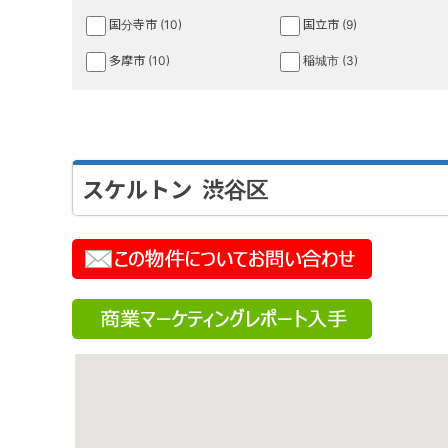
国分寺市 (10)
国立市 (9)
多摩市 (10)
稲城市 (3)
スケルトン 渋谷区