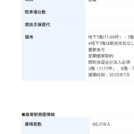
駐車場台数
居抜き譲渡代
備考
地下1階(11.69坪）・1
※地下1階は厨房排気な
重飲食可
定期借家契約
原則保証会社加入必須
2階（11.17坪）、6階
建築時期：2025年7月
■最寄駅商圏情報
乗降客数
66,016人