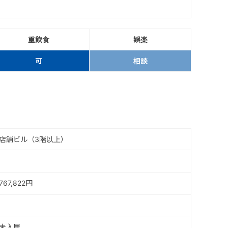
重飲食
娯楽
可
相談
店舗ビル（3階以上）
767,822円
未入居