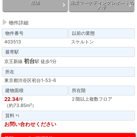
指値
商業マーケティングレポートの
入手
物件詳細
物件番号
以前の業態
403513
スケルトン
最寄駅
初台
京王新線
駅 徒歩1分
所在
東京都渋谷区初台1-53-6
建物面積
所在階
22.34
２階以上複数フロア
坪
（約73.85m²）
賃料
*1
お問い合わせください