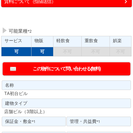
賃料について（指値送信）
可能業種
*2
サービス
物販
軽飲食
重飲食
娯楽
可
可
不可
不可
不可
名称
TA初台ビル
建物タイプ
店舗ビル（3階以上）
保証金・敷金
管理・共益費
*1
*1