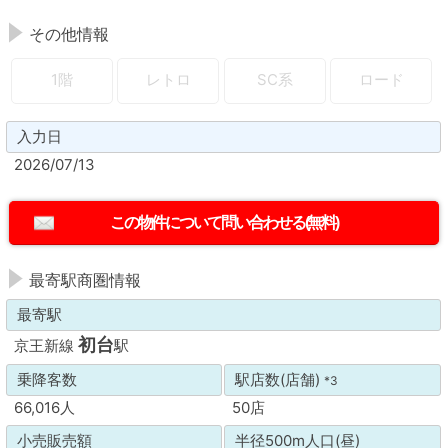
その他情報
1階
レトロ
SC系
ロード
入力日
2026/07/13
最寄駅商圏情報
最寄駅
初台
京王新線
駅
乗降客数
駅店数(店舗)
*3
66,016人
50店
小売販売額
半径500m人口(昼)