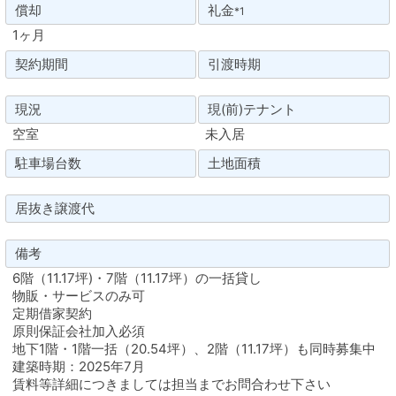
償却
礼金
*1
1ヶ月
契約期間
引渡時期
現況
現(前)テナント
空室
未入居
駐車場台数
土地面積
居抜き譲渡代
備考
6階（11.17坪)・7階（11.17坪）の一括貸し
物販・サービスのみ可
定期借家契約
原則保証会社加入必須
地下1階・1階一括（20.54坪）、2階（11.17坪）も同時募集中
建築時期：2025年7月
賃料等詳細につきましては担当までお問合わせ下さい