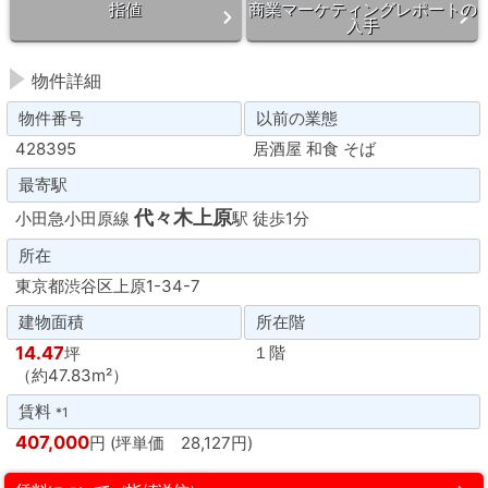
指値
商業マーケティングレポートの
入手
物件詳細
物件番号
以前の業態
428395
居酒屋 和食 そば
最寄駅
代々木上原
小田急小田原線
駅 徒歩1分
所在
東京都渋谷区上原1-34-7
建物面積
所在階
14.47
１階
坪
（約47.83m²）
賃料
*1
407,000
円 (坪単価 28,127円)