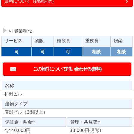
賃料について（指値送信）
可能業種
*2
サービス
物販
軽飲食
重飲食
娯楽
可
可
可
相談
相談
名称
和田ビル
建物タイプ
店舗ビル（3階以上）
保証金・敷金
管理・共益費
*1
*1
4,440,000円
33,000円(月額)