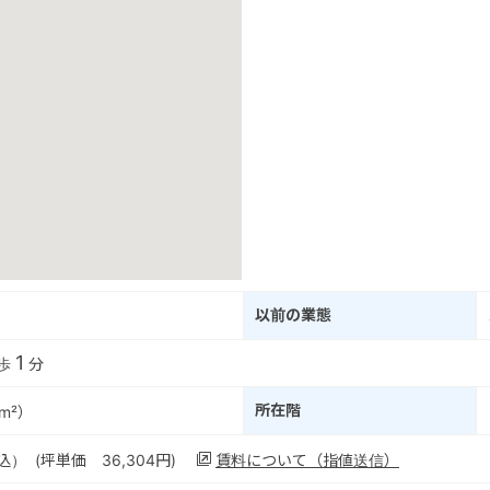
以前の業態
1
徒歩
分
所在階
m²）
込） (坪単価 36,304円)
賃料について（指値送信）