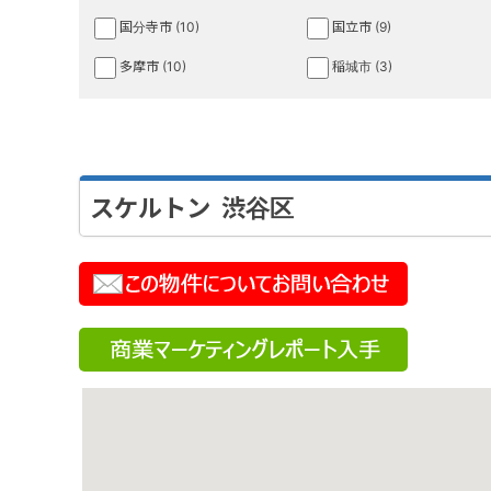
国分寺市 (10)
国立市 (9)
多摩市 (10)
稲城市 (3)
スケルトン 渋谷区