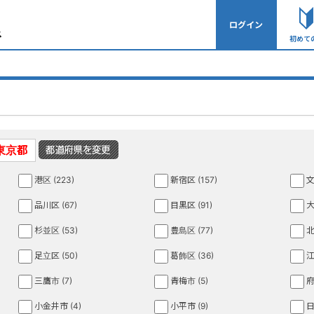
ログイン
初めて
東京都
港区 (223)
新宿区 (157)
文
品川区 (67)
目黒区 (91)
大
杉並区 (53)
豊島区 (77)
北
足立区 (50)
葛飾区 (36)
江
三鷹市 (7)
青梅市 (5)
府
小金井市 (4)
小平市 (9)
日