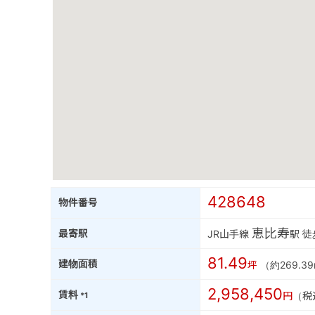
428648
物件番号
恵比寿
最寄駅
JR山手線
駅 
81.49
建物面積
坪
（約269.39
2,958,450
賃料
円
（税
*1