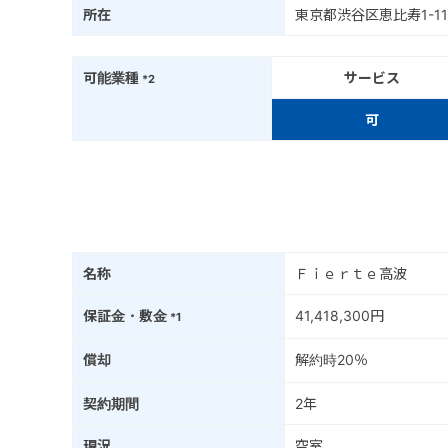
所在
東京都渋谷区恵比寿1-11
可能業種
サービス
*2
可
名称
Ｆｉｅｒｔｅ高波
保証金・敷金
41,418,300円
*1
償却
解約時20％
契約期間
2年
現況
空室