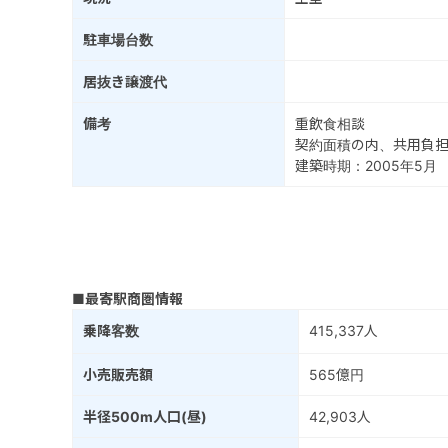
駐車場台数
居抜き譲渡代
備考
重飲食相談
契約面積の内、共用負担1
建築時期：2005年5月
■最寄駅商圏情報
乗降客数
415,337人
小売販売額
565億円
半径500m人口(昼)
42,903人