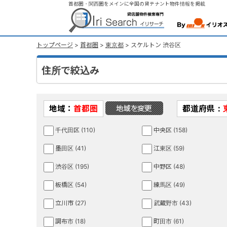
首都圏・関西圏をメインに全国の貸テナント物件情報を掲載
トップページ
>
首都圏
>
東京都
> スケルトン 渋谷区
住所で絞込み
地域：
首都圏
都道府県：
千代田区 (110)
中央区 (158)
墨田区 (41)
江東区 (59)
渋谷区 (195)
中野区 (48)
板橋区 (54)
練馬区 (49)
立川市 (27)
武蔵野市 (43)
調布市 (18)
町田市 (61)