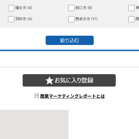
福生市 (4)
狛江市 (6)
東
羽村市 (4)
西東京市 (11)
西
商業マーケティングレポートとは