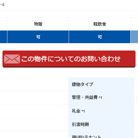
-4
物販
軽飲食
可
可
建物タイプ
管理・共益費
*1
礼金
*1
引渡時期
現(前)テナント