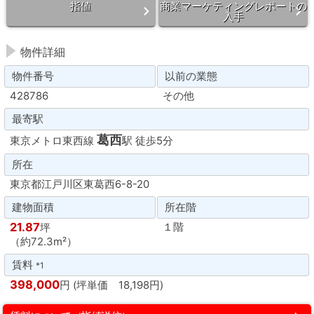
指値
商業マーケティングレポートの
入手
物件詳細
物件番号
以前の業態
428786
その他
最寄駅
葛西
東京メトロ東西線
駅 徒歩5分
所在
東京都江戸川区東葛西6-8-20
建物面積
所在階
21.87
１階
坪
（約72.3m²）
賃料
*1
398,000
円 (坪単価 18,198円)