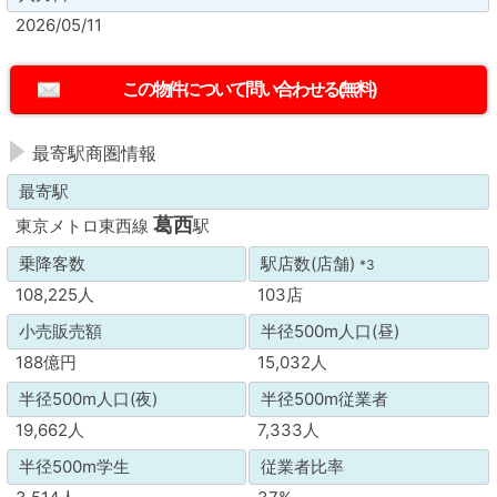
2026/05/11
最寄駅商圏情報
最寄駅
葛西
東京メトロ東西線
駅
乗降客数
駅店数(店舗)
*3
108,225人
103店
小売販売額
半径500m人口(昼)
188億円
15,032人
半径500m人口(夜)
半径500m従業者
19,662人
7,333人
半径500m学生
従業者比率