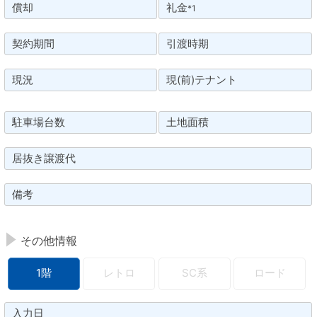
償却
礼金
*1
契約期間
引渡時期
現況
現(前)テナント
駐車場台数
土地面積
居抜き譲渡代
備考
その他情報
1階
レトロ
SC系
ロード
入力日