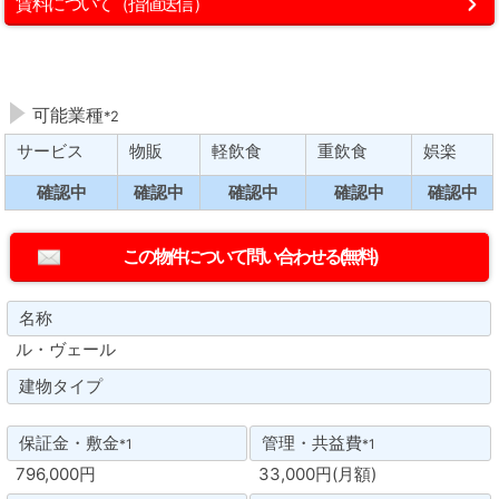
賃料について（指値送信）
可能業種
*2
サービス
物販
軽飲食
重飲食
娯楽
確認中
確認中
確認中
確認中
確認中
名称
ル・ヴェール
建物タイプ
保証金・敷金
管理・共益費
*1
*1
796,000円
33,000円(月額)