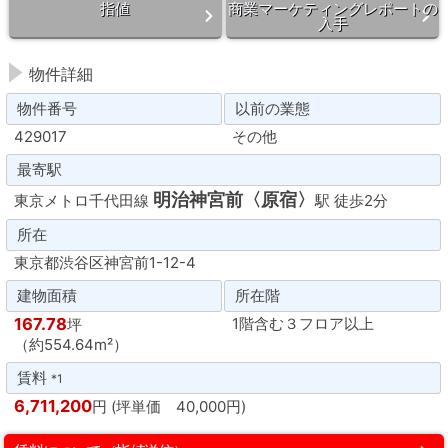
指値
商業マーケティングレポートの
入手
物件詳細
物件番号
以前の業態
429017
その他
最寄駅
明治神宮前〈原宿〉
東京メトロ千代田線
駅 徒歩2分
所在
東京都渋谷区神宮前1-12-4
建物面積
所在階
167.78
1階含む３フロア以上
坪
（約554.64m²）
賃料
*1
6,711,200
円 (坪単価 40,000円)