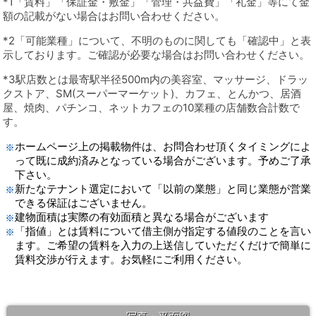
*1「賃料」「保証金・敷金」「管理・共益費」「礼金」等にて金
額の記載がない場合はお問い合わせください。
*2「可能業種」について、不明のものに関しても「確認中」と表
示しております。ご確認が必要な場合はお問い合わせください。
*3駅店数とは最寄駅半径500m内の美容室、マッサージ、ドラッ
クストア、SM(スーパーマーケット)、カフェ、とんかつ、居酒
屋、焼肉、パチンコ、ネットカフェの10業種の店舗数合計数で
す。
ホームページ上の掲載物件は、お問合わせ頂くタイミングによ
って既に成約済みとなっている場合がございます。予めご了承
下さい。
新たなテナント選定において「以前の業態」と同じ業態が営業
できる保証はございません。
建物面積は実際の有効面積と異なる場合がございます
「指値」とは賃料について借主側が指定する値段のことを言い
ます。ご希望の賃料を入力の上送信していただくだけで簡単に
賃料交渉が行えます。お気軽にご利用ください。