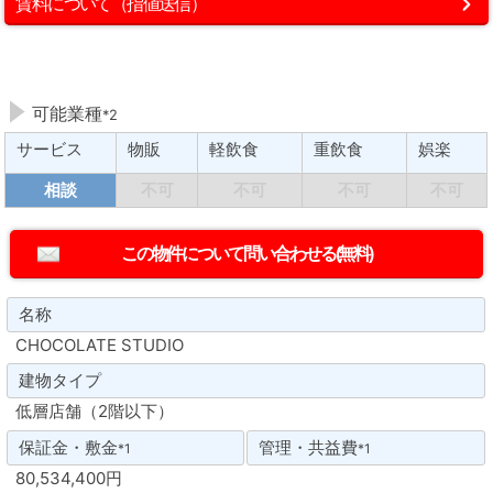
賃料について（指値送信）
可能業種
*2
サービス
物販
軽飲食
重飲食
娯楽
相談
不可
不可
不可
不可
名称
CHOCOLATE STUDIO
建物タイプ
低層店舗（2階以下）
保証金・敷金
管理・共益費
*1
*1
80,534,400円