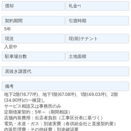
償却
礼金
*1
契約期間
引渡時期
5年
現況
現(前)テナント
入居中
駐車場台数
土地面積
居抜き譲渡代
備考
地下2階(16.77坪)、地下1階(67.08坪)、1階(49.03坪)、2階
(34.90坪)の一棟貸し
サービス相談又は事務所のみ
定期借家契約：5年～（期間相談）
店舗内装費用：出店者負担（工事区分表に基づく）
電気・水道・ガス：別途実費（各供給会社と直接契約要）
内装監理費・その他経費：別途確認要