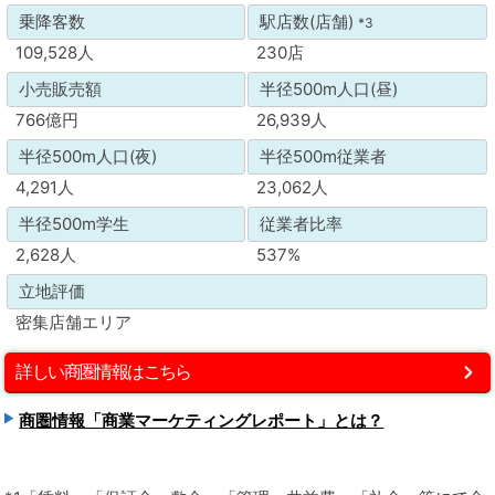
乗降客数
駅店数(店舗)
*3
109,528人
230店
小売販売額
半径500m人口(昼)
766億円
26,939人
半径500m人口(夜)
半径500m従業者
4,291人
23,062人
半径500m学生
従業者比率
2,628人
537%
立地評価
密集店舗エリア
詳しい商圏情報はこちら
商圏情報「商業マーケティングレポート」とは？