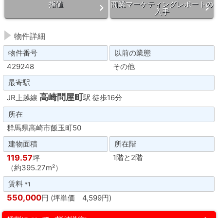
指値
商業マーケティングレポートの
入手
物件詳細
物件番号
以前の業態
429248
その他
最寄駅
高崎問屋町
JR上越線
駅 徒歩16分
所在
群馬県高崎市飯玉町50
建物面積
所在階
119.57
1階と2階
坪
（約395.27m²）
賃料
*1
550,000
円 (坪単価 4,599円)