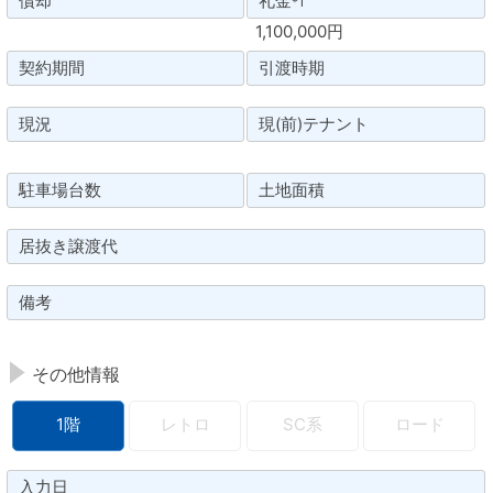
償却
礼金
*1
1,100,000円
契約期間
引渡時期
現況
現(前)テナント
駐車場台数
土地面積
居抜き譲渡代
備考
その他情報
1階
レトロ
SC系
ロード
入力日