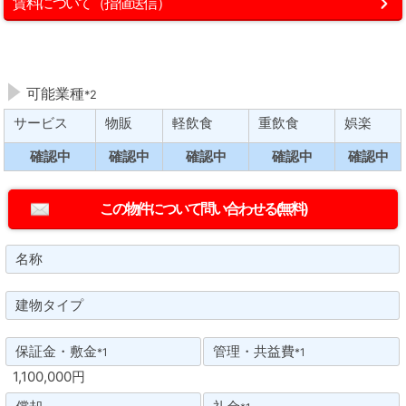
賃料について（指値送信）
可能業種
*2
サービス
物販
軽飲食
重飲食
娯楽
確認中
確認中
確認中
確認中
確認中
名称
建物タイプ
保証金・敷金
管理・共益費
*1
*1
1,100,000円