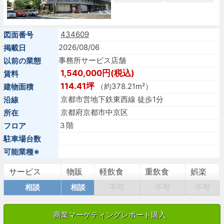
434609
図面番号
2026/08/06
掲載日
事務所サービス店舗
以前の業態
1,540,000円(税込)
賃料
114.41坪
（約378.21m²）
建物面積
京都市営地下鉄東西線 徒歩1分
沿線
京都府京都市中京区
所在
３階
フロア
駐車場台数
可能業種※
サービス
物販
軽飲食
重飲食
娯楽
相談
相談
不可
不可
不可
商業マーケティングレポート購入