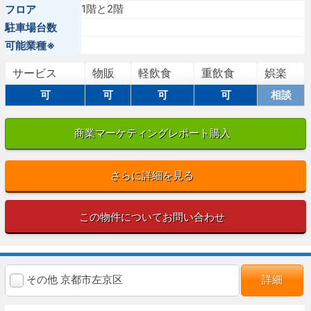
1階と2階
フロア
駐車場台数
可能業種※
サービス
物販
軽飲食
重飲食
娯楽
可
可
可
可
相談
商業マーケティングレポート購入
さらに詳細を見る
この物件についてお問い合わせ
その他 京都市左京区
詳細