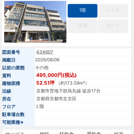
1階
レトロ
SC系
ロード
434607
図面番号
2026/08/06
掲載日
その他
以前の業態
495,000円(税込)
賃料
52.51坪
（約173.59m²）
建物面積
京都市営地下鉄烏丸線 徒歩17分
沿線
京都府京都市左京区
所在
１階
フロア
駐車場台数
可能業種※