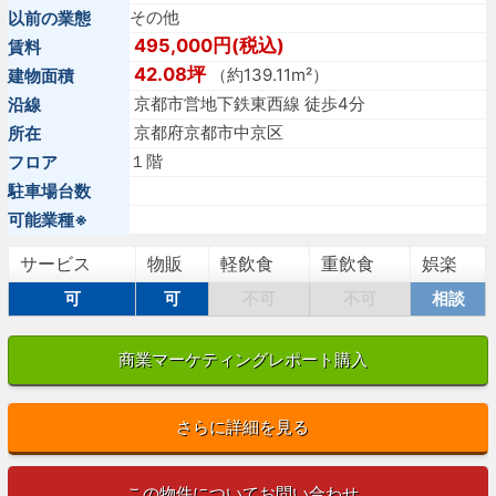
その他
以前の業態
495,000円(税込)
賃料
42.08坪
（約139.11m²）
建物面積
京都市営地下鉄東西線 徒歩4分
沿線
京都府京都市中京区
所在
１階
フロア
駐車場台数
可能業種※
サービス
物販
軽飲食
重飲食
娯楽
可
可
不可
不可
相談
商業マーケティングレポート購入
さらに詳細を見る
この物件についてお問い合わせ