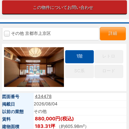
この物件についてお問い合わせ
その他 京都市上京区
詳細
1階
レトロ
SC系
ロード
434478
図面番号
2026/08/04
掲載日
その他
以前の業態
880,000円(税込)
賃料
183.31坪
（約605.98m²）
建物面積