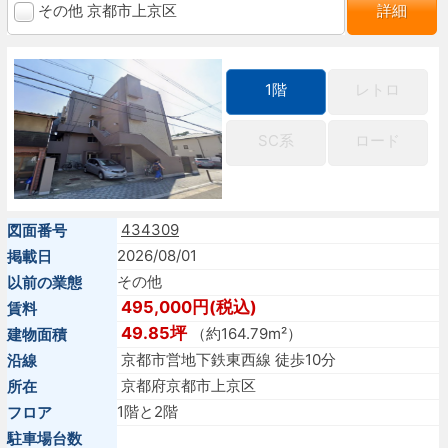
その他 京都市上京区
詳細
1階
レトロ
SC系
ロード
434309
図面番号
2026/08/01
掲載日
その他
以前の業態
495,000円(税込)
賃料
49.85坪
（約164.79m²）
建物面積
京都市営地下鉄東西線 徒歩10分
沿線
京都府京都市上京区
所在
1階と2階
フロア
駐車場台数