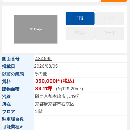
1階
レトロ
SC系
ロード
434595
図面番号
2026/08/05
掲載日
その他
以前の業態
350,000円(税込)
賃料
39.11坪
（約129.29m²）
建物面積
阪急京都本線 徒歩19分
沿線
京都府京都市右京区
所在
１階
フロア
駐車場台数
可能業種※