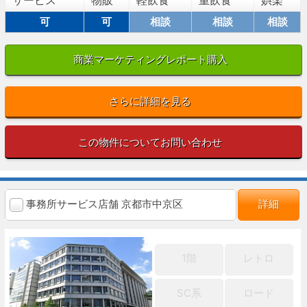
サービス
物販
軽飲食
重飲食
娯楽
可
可
相談
相談
相談
商業マーケティングレポート購入
さらに詳細を見る
この物件についてお問い合わせ
事務所サービス店舗 京都市中京区
詳細
1階
レトロ
SC系
ロード