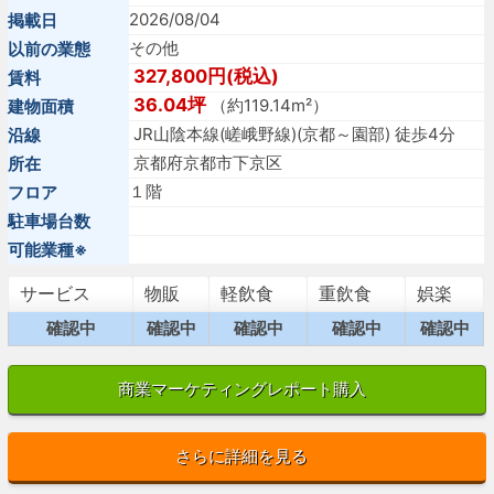
2026/08/04
掲載日
その他
以前の業態
327,800円(税込)
賃料
36.04坪
（約119.14m²）
建物面積
JR山陰本線(嵯峨野線)(京都～園部) 徒歩4分
沿線
京都府京都市下京区
所在
１階
フロア
駐車場台数
可能業種※
サービス
物販
軽飲食
重飲食
娯楽
確認中
確認中
確認中
確認中
確認中
商業マーケティングレポート購入
さらに詳細を見る