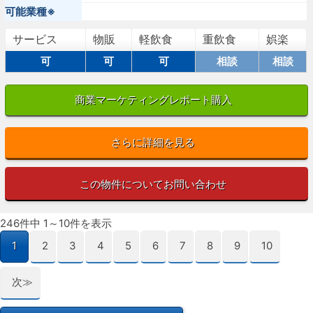
可能業種※
サービス
物販
軽飲食
重飲食
娯楽
可
可
可
相談
相談
商業マーケティングレポート購入
さらに詳細を見る
この物件についてお問い合わせ
246件中 1～10件を表示
1
2
3
4
5
6
7
8
9
10
次≫