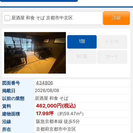
居酒屋 和食 そば 京都市中京区
詳細
1階
レトロ
SC系
ロード
434806
図面番号
2026/08/08
掲載日
居酒屋 和食 そば
以前の業態
462,000円(税込)
賃料
17.99坪
（約59.47m²）
建物面積
阪急京都本線 徒歩5分
沿線
京都府京都市中京区
所在