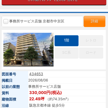
事務所サービス店舗 京都市中京区
詳細
1階
レトロ
SC系
ロード
434653
図面番号
2026/08/06
掲載日
事務所サービス店舗
以前の業態
330,000円(税込)
賃料
22.49坪
（約74.35m²）
建物面積
阪急京都本線 徒歩5分
沿線