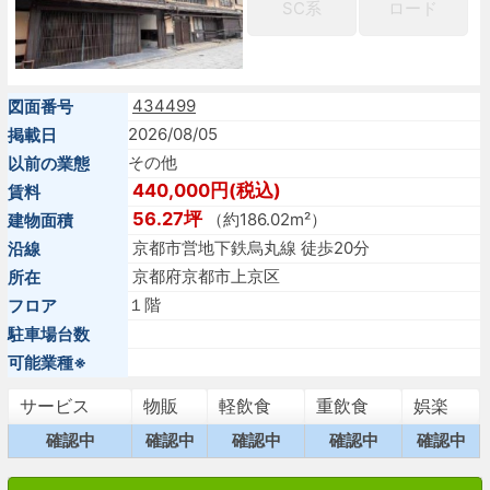
SC系
ロード
434499
図面番号
2026/08/05
掲載日
その他
以前の業態
440,000円(税込)
賃料
56.27坪
（約186.02m²）
建物面積
京都市営地下鉄烏丸線 徒歩20分
沿線
京都府京都市上京区
所在
１階
フロア
駐車場台数
可能業種※
サービス
物販
軽飲食
重飲食
娯楽
確認中
確認中
確認中
確認中
確認中