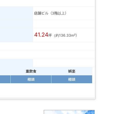
店舗ビル（3階以上）
41.24
坪（約136.33m²）
重飲食
娯楽
相談
相談