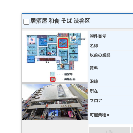
居酒屋 和食 そば 渋谷区
物件番号
名称
以前の業態
賃料
沿線
所在
フロア
可能業種※