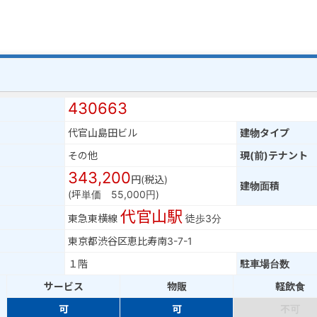
430663
代官山島田ビル
建物タイプ
その他
現(前)テナント
343,200
円(税込)
建物面積
(坪単価 55,000円)
代官山駅
東急東横線
徒歩3分
東京都渋谷区恵比寿南3-7-1
１階
駐車場台数
サービス
物販
軽飲食
可
可
不可