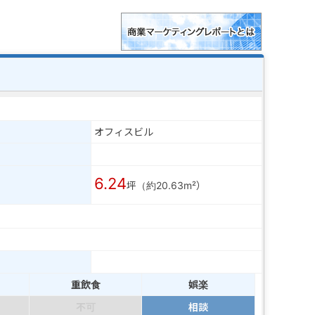
オフィスビル
6.24
坪（約20.63m²）
重飲食
娯楽
不可
相談