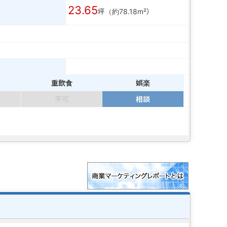
23.65
坪（約78.18m²）
重飲食
娯楽
不可
相談