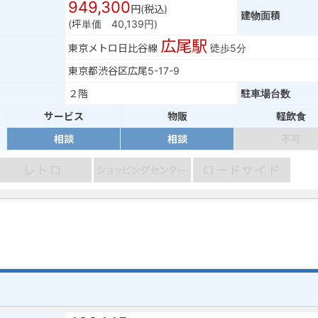
949,300
円(税込)
建物面積
(坪単価 40,139円)
広尾駅
東京メトロ日比谷線
徒歩5分
東京都渋谷区広尾5-17-9
２階
駐車場台数
サービス
物販
軽飲食
相談
相談
不可