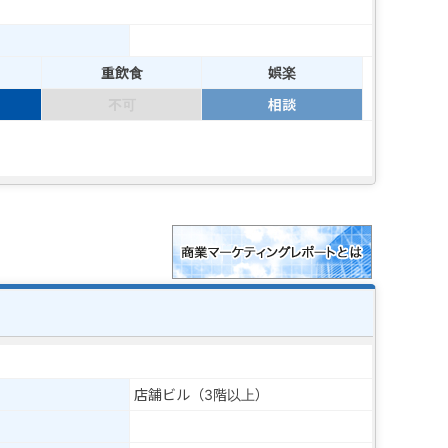
重飲食
娯楽
不可
相談
店舗ビル（3階以上）