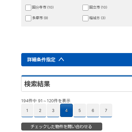
国分寺市 (10)
国立市 (10)
多摩市 (9)
稲城市 (3)
詳細条件指定
検索結果
194件中 91～120件を表示
1
2
3
4
5
6
7