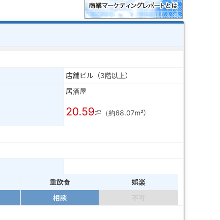
店舗ビル（3階以上）
居酒屋
20.59
坪（約68.07m²）
重飲食
娯楽
相談
不可