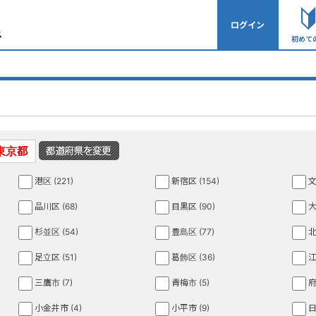
ログイン
初めて
東京都
港区 (221)
新宿区 (154)
文
品川区 (68)
目黒区 (90)
大
杉並区 (54)
豊島区 (77)
北
足立区 (51)
葛飾区 (36)
江
三鷹市 (7)
青梅市 (5)
府
小金井市 (4)
小平市 (9)
日