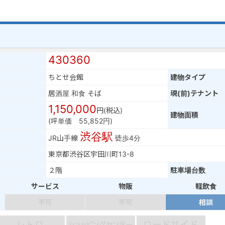
430360
ちとせ会館
建物タイプ
居酒屋 和食 そば
現(前)テナント
1,150,000
円(税込)
建物面積
(坪単価 55,852円)
渋谷駅
JR山手線
徒歩4分
東京都渋谷区宇田川町13-8
２階
駐車場台数
サービス
物販
軽飲食
不可
不可
相談