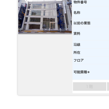
物件番号
名称
以前の業態
賃料
沿線
所在
フロア
可能業種※