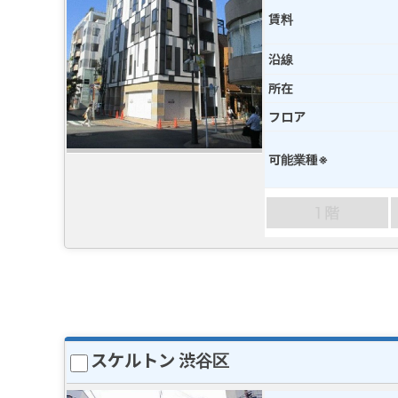
賃料
沿線
所在
フロア
可能業種※
スケルトン 渋谷区