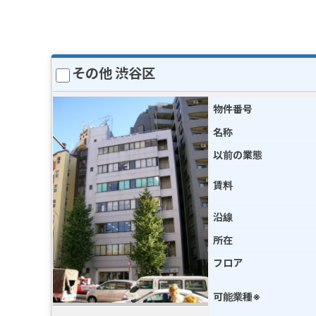
その他 渋谷区
物件番号
名称
以前の業態
賃料
沿線
所在
フロア
可能業種※