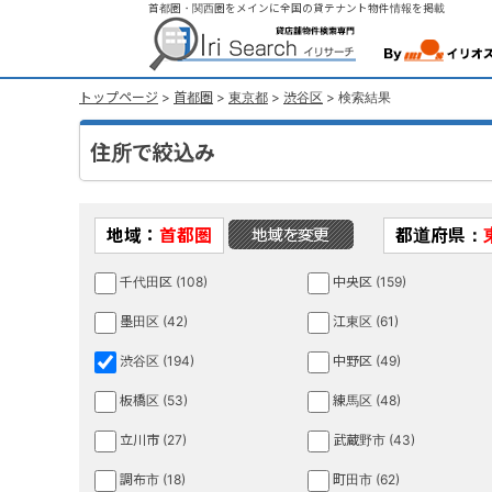
首都圏・関西圏をメインに全国の貸テナント物件情報を掲載
トップページ
>
首都圏
>
東京都
>
渋谷区
> 検索結果
住所で絞込み
地域：
首都圏
都道府県：
千代田区 (108)
中央区 (159)
墨田区 (42)
江東区 (61)
渋谷区 (194)
中野区 (49)
板橋区 (53)
練馬区 (48)
立川市 (27)
武蔵野市 (43)
調布市 (18)
町田市 (62)