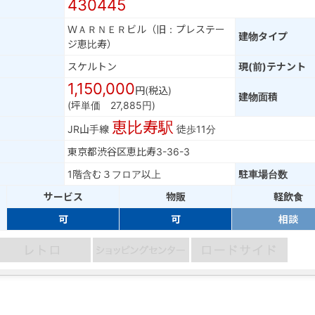
430445
ＷＡＲＮＥＲビル（旧：プレステー
建物タイプ
ジ恵比寿）
スケルトン
現(前)テナント
1,150,000
円(税込)
建物面積
(坪単価 27,885円)
恵比寿駅
JR山手線
徒歩11分
東京都渋谷区恵比寿3-36-3
1階含む３フロア以上
駐車場台数
サービス
物販
軽飲食
可
可
相談