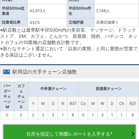
半径500m従
半径500m学
43,913人
2,148人
業者
生
従業者比率
立地評価
高層店舗通り
432%
※駅店数とは最寄駅半径500m内の美容室、マッサージ、ドラック
ストア、SM、カフェ、とんかつ、居酒屋、焼肉、パチンコ、ネッ
トカフェの10業種の店舗数合計数です。
※新たなテナント選定において「以前の業態」と同じ業態が営業で
きる保証はございません。
駅周辺の大手チェーン店舗数
バー
カフ
牛丼屋チェーン
居酒屋チェーン
ガー
ェ
チェ
チェ
ーン
ーン
合計
合計
Y
M
S
N
Co
M
W
D
Ch
M
S
0
2
2
2
3
1
8
0
1
3
1
1
6
住所を指定して商圏レポートを入手する*