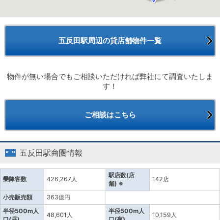
五反田駅周辺の貸店舗物件一覧
物件が無い場合でもご相談いただければ弊社にて調査いたしま
す！
ご相談はこちら
五反田駅商圏情報
駅店数(店
乗降客数
426,267人
142店
舗) ※
小売販売額
363億円
半径500m人
半径500m人
48,601人
10,159人
口(昼)
口(夜)