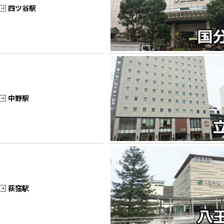
四ツ谷駅
中野駅
荻窪駅