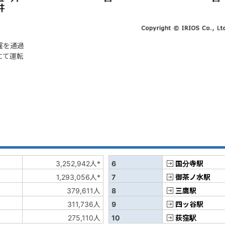
窪を通過
にて運転
3,252,942人*
6
国分寺駅
1,293,056人*
7
御茶ノ水駅
379,611人
8
三鷹駅
311,736人
9
四ッ谷駅
275,110人
10
荻窪駅