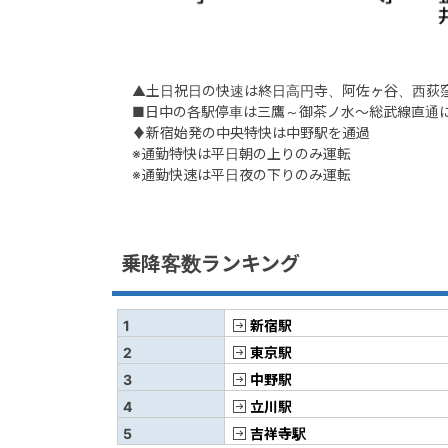
▲土日祝日の快速は終日高円寺、阿佐ヶ谷、西荻
■日中の各駅停車は三鷹～御茶ノ水～総武線直通
♦新宿始発の中央特快は中野駅を通過
※通勤特快は平日朝の上りのみ運転
※通勤快速は平日夜の下りのみ運転
乗降客数ランキング
1
新宿駅
2
東京駅
3
中野駅
4
立川駅
5
吉祥寺駅