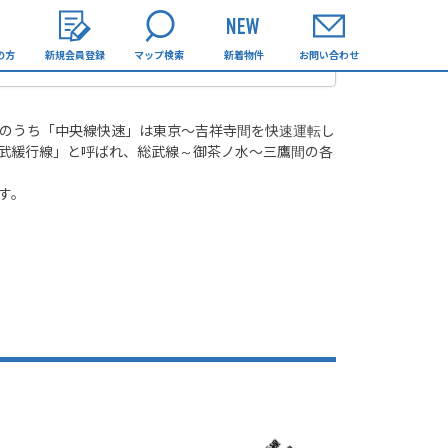
の方
新規会員登録
マップ検索
新着物件
お問い合わせ
そのうち「中央線快速」は東京～吉祥寺間を快速運転し
武緩行線」と呼ばれ、総武線～御茶ノ水～三鷹間の各
す。