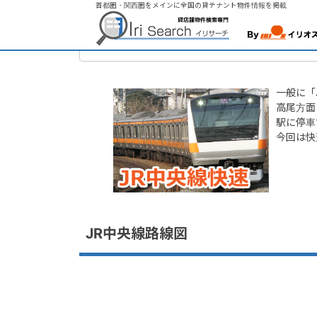
トップページ
首都圏・関西圏をメインに全国の貸テナント物件情報を掲載
>
注目エリア貸店舗物件特集
> JR中
JR中央線（快速）注目エリア貸
一般に「
高尾方面
駅に停車
今回は快
JR中央線路線図