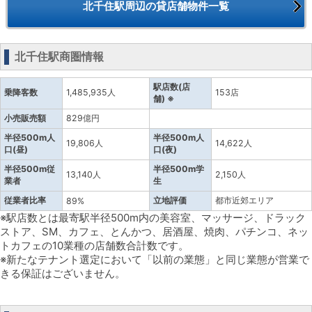
北千住駅周辺の貸店舗物件一覧
北千住駅商圏情報
駅店数(店
乗降客数
1,485,935人
153店
舗) ※
小売販売額
829億円
半径500m人
半径500m人
19,806人
14,622人
口(昼)
口(夜)
半径500m従
半径500m学
13,140人
2,150人
業者
生
従業者比率
立地評価
都市近郊エリア
89%
※駅店数とは最寄駅半径500m内の美容室、マッサージ、ドラック
ストア、SM、カフェ、とんかつ、居酒屋、焼肉、パチンコ、ネッ
トカフェの10業種の店舗数合計数です。
※新たなテナント選定において「以前の業態」と同じ業態が営業で
きる保証はございません。