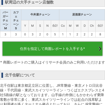
駅周辺の大手チェーン店舗数
バー
カフ
牛丼屋チェーン
居酒屋チェーン
ガー
ェ
チェ
チェ
ーン
ーン
合計
合計
Y
M
S
N
Co
M
W
D
Ch
M
S
3
3
0
3
2
0
5
1
1
2
2
2
8
住所を指定して商圏レポートを入手する*
* 商圏レポートのご購入はイリサーチ会員のみご利用いただけます
北千住駅について
北千住駅は東京都足立区に位置し、JR常磐線・東京メトロ日比谷
線・千代田線・東武スカイツリーライン・つくばエクスプレスと4
社5路線の駅となっております。山手線の外側にもかかわらず乗降
客数が非常に多く、東武スカイツリーラインでは起点の浅草駅よ
り利用者が多くターミナル拠点となっており、さらにJR常磐線に