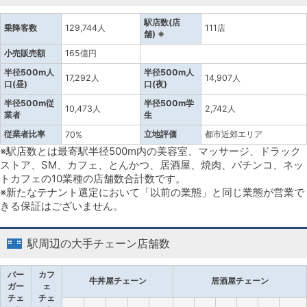
駅店数(店
乗降客数
129,744人
111店
舗) ※
小売販売額
165億円
半径500m人
半径500m人
17,292人
14,907人
口(昼)
口(夜)
半径500m従
半径500m学
10,473人
2,742人
業者
生
従業者比率
立地評価
都市近郊エリア
70%
※駅店数とは最寄駅半径500m内の美容室、マッサージ、ドラック
ストア、SM、カフェ、とんかつ、居酒屋、焼肉、パチンコ、ネッ
トカフェの10業種の店舗数合計数です。
※新たなテナント選定において「以前の業態」と同じ業態が営業で
きる保証はございません。
駅周辺の大手チェーン店舗数
バー
カフ
牛丼屋チェーン
居酒屋チェーン
ガー
ェ
チェ
チェ