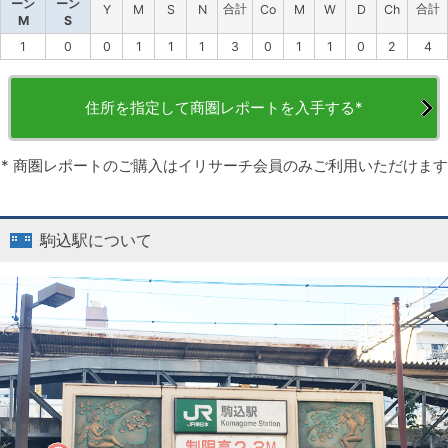
ーン
ーン
合計
合計
Y
M
S
N
Co
M
W
D
Ch
M
S
1
0
0
1
1
1
3
0
1
1
0
2
4
住所を指定して商圏レポートを入手する*
* 商圏レポートのご購入はイリサーチ会員のみご利用いただけます
駒込駅について