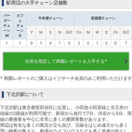
駅周辺の大手チェーン店舗数
バー
カフ
牛丼屋チェーン
居酒屋チェーン
ガー
ェ
チェ
チェ
ーン
ーン
合計
合計
Y
M
S
N
Co
M
W
D
Ch
M
S
1
1
0
1
0
1
2
2
2
1
2
0
7
住所を指定して商圏レポートを入手する*
* 商圏レポートのご購入はイリサーチ会員のみご利用いただけます
下北沢駅について
下北沢駅は東京都世田谷区に位置し、小田急小田原線と京王井の
頭線の2路線が利用可能で、新宿から急行で7分、渋谷から5分。両
線の乗換客を中心に非常に多くの乗降客数があります。
周辺は有名な多くの商店が立ち並び、沿線をはじめ遠方から多く
買い物客が集まり、劇場やライブハウスなども多く若者の街とし