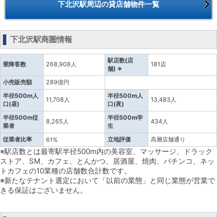
下北沢駅周辺の貸店舗物件一覧
下北沢駅商圏情報
駅店数(店
乗降客数
268,908人
181店
舗) ※
小売販売額
289億円
半径500m人
半径500m人
11,708人
13,483人
口(昼)
口(夜)
半径500m従
半径500m学
8,265人
434人
業者
生
従業者比率
立地評価
高層店舗通り
61%
※駅店数とは最寄駅半径500m内の美容室、マッサージ、ドラック
ストア、SM、カフェ、とんかつ、居酒屋、焼肉、パチンコ、ネッ
トカフェの10業種の店舗数合計数です。
※新たなテナント選定において「以前の業態」と同じ業態が営業で
きる保証はございません。