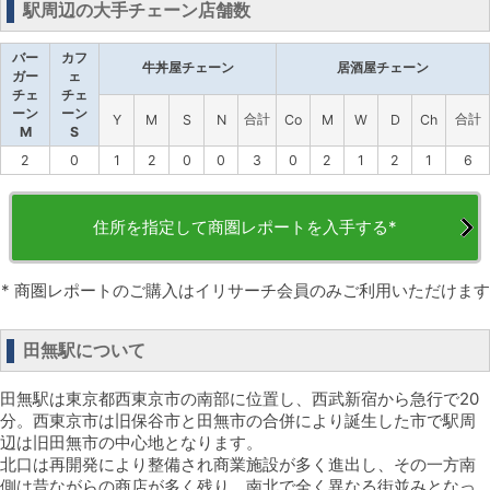
駅周辺の大手チェーン店舗数
バー
カフ
牛丼屋チェーン
居酒屋チェーン
ガー
ェ
チェ
チェ
ーン
ーン
合計
合計
Y
M
S
N
Co
M
W
D
Ch
M
S
2
0
1
2
0
0
3
0
2
1
2
1
6
住所を指定して商圏レポートを入手する*
* 商圏レポートのご購入はイリサーチ会員のみご利用いただけます
田無駅について
田無駅は東京都西東京市の南部に位置し、西武新宿から急行で20
分。西東京市は旧保谷市と田無市の合併により誕生した市で駅周
辺は旧田無市の中心地となります。
北口は再開発により整備され商業施設が多く進出し、その一方南
側は昔ながらの商店が多く残り、南北で全く異なる街並みとなっ