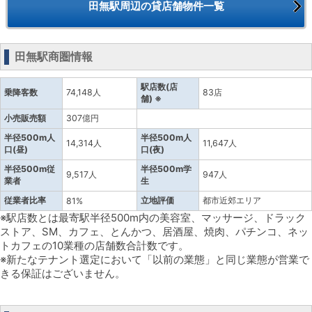
田無駅周辺の貸店舗物件一覧
田無駅商圏情報
駅店数(店
乗降客数
74,148人
83店
舗) ※
小売販売額
307億円
半径500m人
半径500m人
14,314人
11,647人
口(昼)
口(夜)
半径500m従
半径500m学
9,517人
947人
業者
生
従業者比率
立地評価
都市近郊エリア
81%
※駅店数とは最寄駅半径500m内の美容室、マッサージ、ドラック
ストア、SM、カフェ、とんかつ、居酒屋、焼肉、パチンコ、ネッ
トカフェの10業種の店舗数合計数です。
※新たなテナント選定において「以前の業態」と同じ業態が営業で
きる保証はございません。