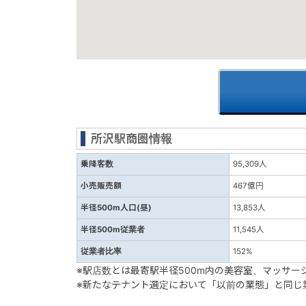
所沢駅商圏情報
乗降客数
95,309人
小売販売額
467億円
半径500m人口(昼)
13,853人
半径500m従業者
11,545人
従業者比率
152%
※駅店数とは最寄駅半径500m内の美容室、マッサ
※新たなテナント選定において「以前の業態」と同じ