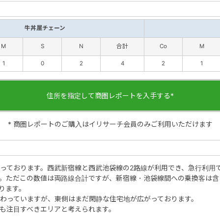
牛丼屋チェーン
M
S
N
合計
Co
M
1
0
2
4
2
1
住所を指定して商圏レポートを入手する*
* 商圏レポートのご購入はイリサーチ会員のみご利用いただけます
っております。西武新宿線と西武池袋線の2路線が利用でき、急行利用で
。ただこの数値は両路線合計ですが、新宿線・池袋線間への乗換客は含
ります。
わっていますが、東側はまだ閑静な住宅地が広がっております。
も注目すべきエリアと考えられます。