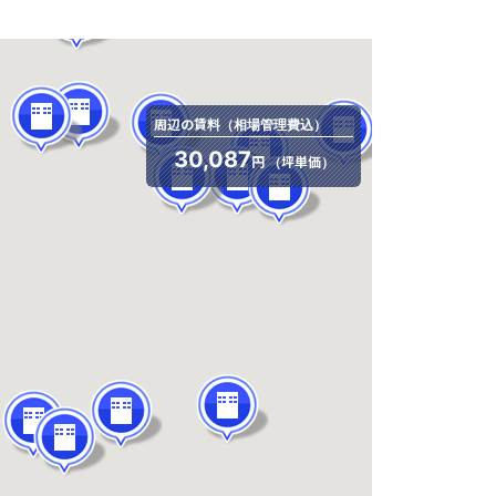
周辺の賃料（相場管理費込）
30,087
円 （坪単価）