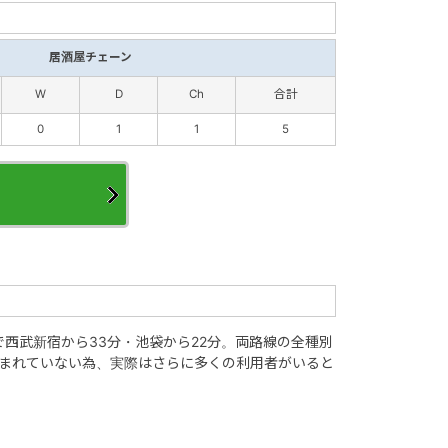
居酒屋チェーン
W
D
Ch
合計
0
1
1
5
西武新宿から33分・池袋から22分。両路線の全種別
まれていない為、実際はさらに多くの利用者がいると