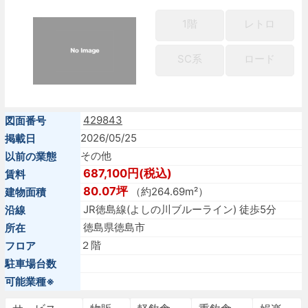
1階
レトロ
SC系
ロード
429843
図面番号
2026/05/25
掲載日
その他
以前の業態
687,100円(税込)
賃料
80.07坪
（約264.69m²）
建物面積
JR徳島線(よしの川ブルーライン) 徒歩5分
沿線
徳島県徳島市
所在
２階
フロア
駐車場台数
可能業種※