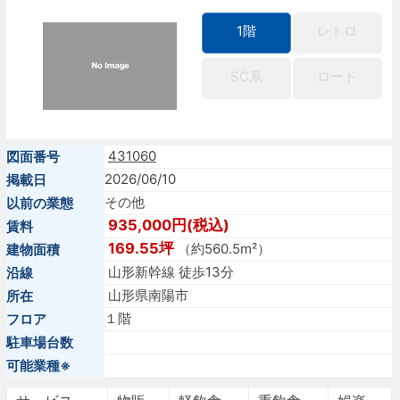
1階
レトロ
SC系
ロード
431060
図面番号
2026/06/10
掲載日
その他
以前の業態
935,000円(税込)
賃料
169.55坪
（約560.5m²）
建物面積
山形新幹線 徒歩13分
沿線
山形県南陽市
所在
１階
フロア
駐車場台数
可能業種※