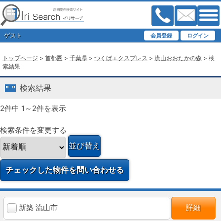
ゲスト
トップページ
>
首都圏
>
千葉県
>
つくばエクスプレス
>
流山おおたかの森
> 検
索結果
検索結果
2件中 1～2件を表示
検索条件を変更する
新築 流山市
詳細