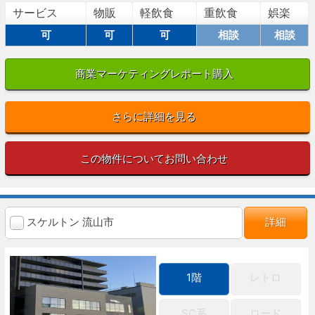
サービス
物販
軽飲食
重飲食
娯楽
可
可
可
相談
相談
商業マーケティングレポート購入
さらに詳細を見る
この物件についてお問い合わせ
スケルトン 流山市
詳細
1階
レトロ
SC系
ロード