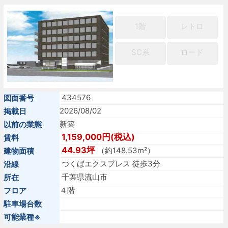
1階
レトロ
SC系
ロード
434576
図面番号
2026/08/02
掲載日
新築
以前の業態
1,159,000円(税込)
賃料
44.93坪
（約148.53m²）
建物面積
つくばエクスプレス 徒歩3分
沿線
千葉県流山市
所在
４階
フロア
駐車場台数
可能業種※