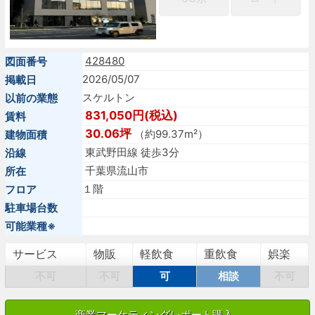
428480
図面番号
2026/05/07
掲載日
スケルトン
以前の業態
831,050円(税込)
賃料
30.06坪
（約99.37m²）
建物面積
東武野田線 徒歩3分
沿線
千葉県流山市
所在
１階
フロア
駐車場台数
可能業種※
サービス
物販
軽飲食
重飲食
娯楽
不可
不可
可
相談
不可
商業マーケティングレポート購入