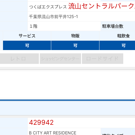
流山セントラルパーク
つくばエクスプレス
千葉県流山市前平井125-1
１階
駐車場台数
サービス
物販
軽飲食
可
可
可
429942
B CITY ART RESIDENCE