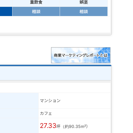
重飲食
娯楽
相談
相談
マンション
カフェ
27.33
坪（約90.35m²）