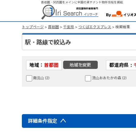
首都圏・関西圏をメインに全国の貸テナント物件情報を掲載
トップページ
>
首都圏
>
千葉県
>
つくばエクスプレス
> 検索結果
駅・路線で絞込み
地域：
首都圏
都道府県：
南流山 (2)
流山おおたかの森 (2)
詳細条件指定