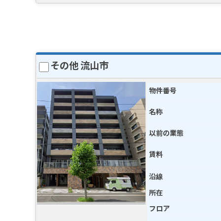
その他 流山市
物件番号
名称
以前の業態
賃料
沿線
所在
フロア