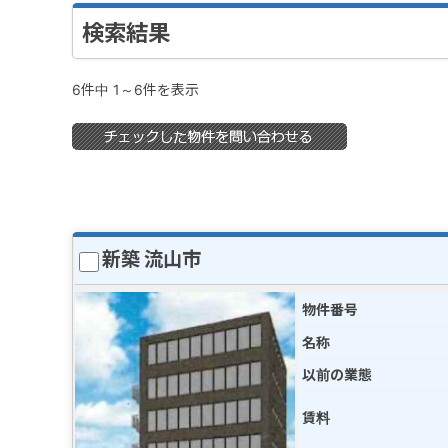
検索結果
6件中 1～6件を表示
新築 流山市
物件番号
名称
以前の業態
賃料