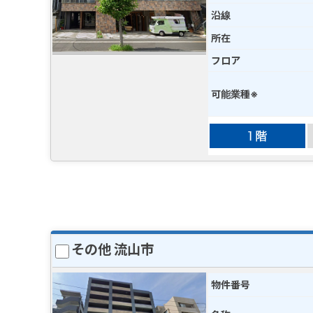
沿線
所在
フロア
可能業種※
その他 流山市
物件番号