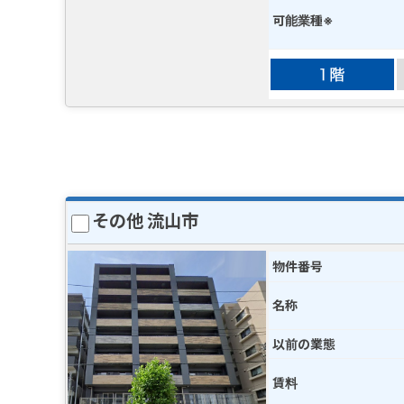
可能業種※
その他 流山市
物件番号
名称
以前の業態
賃料