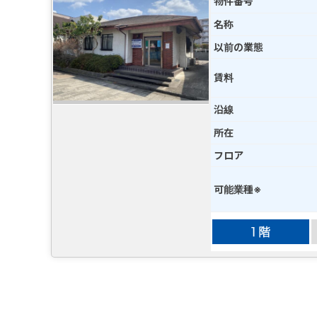
物件番号
名称
以前の業態
賃料
沿線
所在
フロア
可能業種※