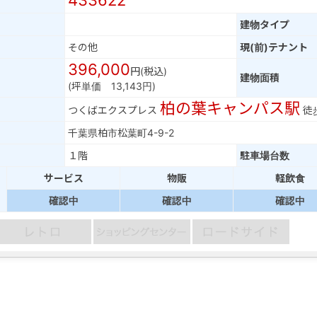
433622
建物タイプ
その他
現(前)テナント
396,000
円(税込)
建物面積
(坪単価 13,143円)
柏の葉キャンパス駅
つくばエクスプレス
徒
千葉県柏市松葉町4-9-2
１階
駐車場台数
サービス
物販
軽飲食
確認中
確認中
確認中