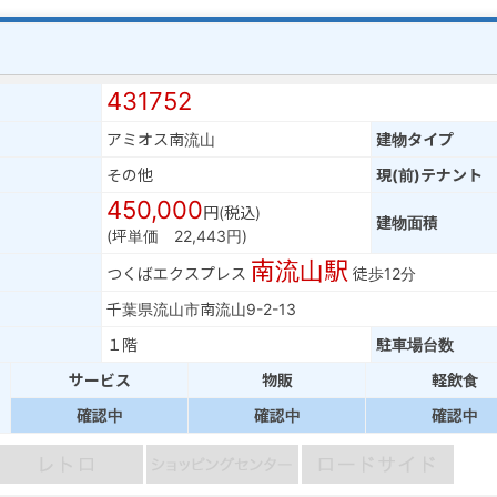
431752
アミオス南流山
建物タイプ
その他
現(前)テナント
450,000
円(税込)
建物面積
(坪単価 22,443円)
南流山駅
つくばエクスプレス
徒歩12分
千葉県流山市南流山9-2-13
１階
駐車場台数
サービス
物販
軽飲食
確認中
確認中
確認中