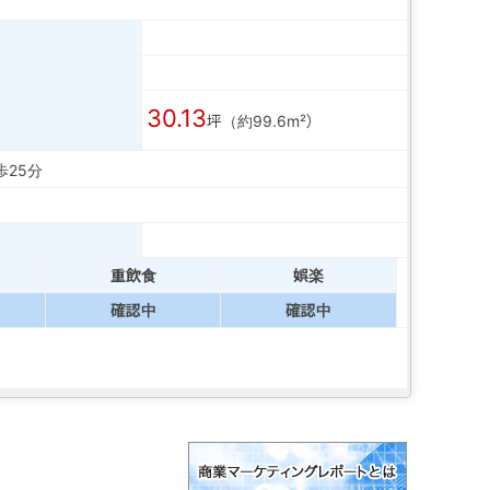
30.13
坪（約99.6m²）
歩25分
重飲食
娯楽
確認中
確認中