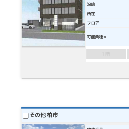
沿線
所在
フロア
可能業種※
その他 柏市