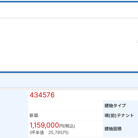
434576
建物タイプ
新築
現(前)テナント
1,159,000
円(税込)
建物面積
(坪単価 25,795円)