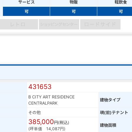
サービス
物販
軽飲食
可
可
可
431653
B CITY ART RESIDENCE
建物タイプ
CENTRALPARK
その他
現(前)テナント
385,000
円(税込)
建物面積
(坪単価 14,087円)